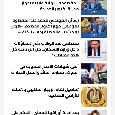
المقصود في نهاية ولايته بجهاز
مدينة أكتوبر الجديدة
رسائل المهندس محمد عبد المقصود
لموظفي جهاز أكتوبر الجديدة: «هزعل
لو مشيت والمدينة رجعت للخلف»
مصطفى عبد الوهاب يثير التساؤلات
داخل وزارة الإسكان.. من أين تأتيه كل
هذه المناصب؟
أعلى شهادات الادخار السنوية في
البنوك.. مقارنة العائد وأفضل الخيارات
تفاصيل نظام الإيجار المنتهي بالتملك
للأراضي الصناعية
بعد إحالة أوراقها للمفتي.. الحكم على