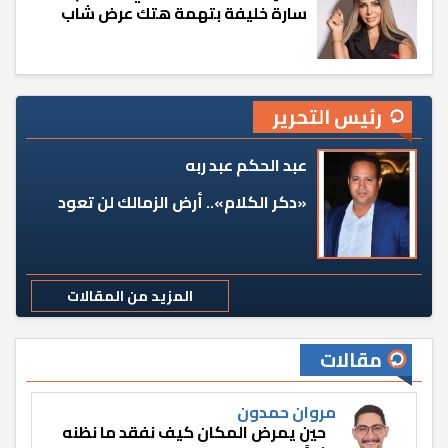
سارة خليفة بتهمة هتك عرض شاب
رئيس التحرير
عبد الحكم عبد ربه
«دكر الكلام».. أرض الزمالك لن تعود
المزيد من المقالات
مقالات
مروان حمدون
حين يمرض المكان كيف نفقد ما نظنه