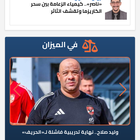
«ناصر».. كيمياء الزعامة بين سحر
الكاريزما وتقشف الثائر
في الميزان
وليد صلاح.. نهاية تدريبية فاشلة لـ«الحريف»