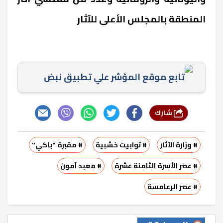
المنطقة بالمجلس الأعلى للآثار
تابع موقع المؤشر علي تطبيق نبض
شارك
# وزارة الآثار
# توابيت خشبية
# مقبرة "باكي"
# عصر الأسرة الثامنة عشرة
# معبد آمون
# عصر الرعامسة