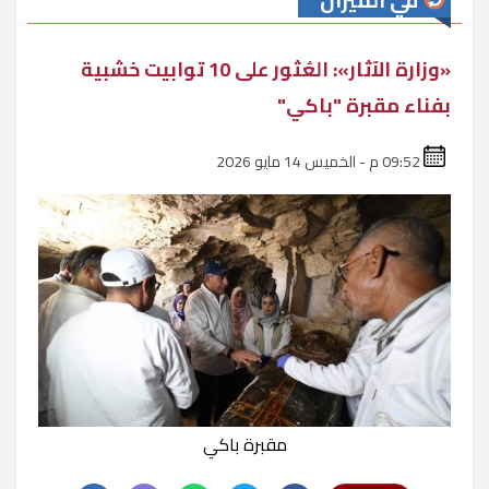
في الميزان
«وزارة الآثار»: العُثور على 10 توابيت خشبية
بفناء مقبرة "باكي"
09:52 م - الخميس 14 مايو 2026
مقبرة باكي