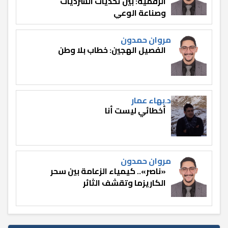
الرقمية: بين تحديات السرديات
وصناعة الوعي
مروان حمدون
الفصيل الهجين: خطاب بلا وطن
د.بهاء عمار
أخطائي ليست أنا
مروان حمدون
«ناصر».. كيمياء الزعامة بين سحر
الكاريزما وتقشف الثائر