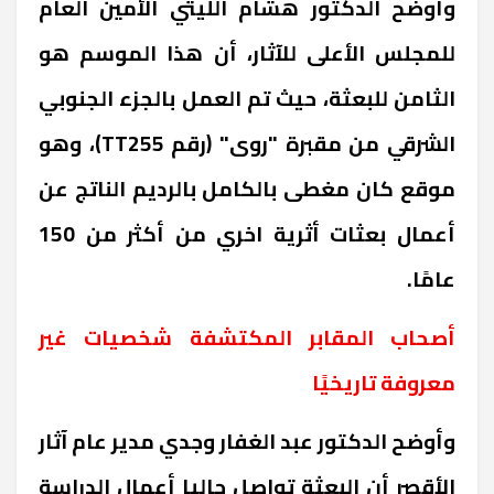
وأوضح الدكتور هشام الليثي الأمين العام
للمجلس الأعلى للآثار، أن هذا الموسم هو
الثامن للبعثة، حيث تم العمل بالجزء الجنوبي
الشرقي من مقبرة "روى" (رقم
TT255
)، وهو
موقع كان مغطى بالكامل بالرديم الناتج عن
أعمال بعثات أثرية اخري من أكثر من 150
عامًا.
أصحاب المقابر المكتشفة شخصيات غير
معروفة تاريخيًا
وأوضح الدكتور عبد الغفار وجدي مدير عام آثار
الأقصر أن البعثة تواصل حاليا أعمال الدراسة