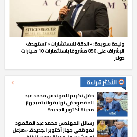
وليدة سويدة: «الدقة للاستشارات» تستهدف
الإشراف على 850 مشروعًا باستثمارات 10 مليارات
دولار
الأكثر قراءة
حفل تكريم للمهندس محمد عبد
المقصود في نهاية ولايته بجهاز
مدينة أكتوبر الجديدة
رسائل المهندس محمد عبد المقصود
لموظفي جهاز أكتوبر الجديدة: «هزعل
لو مشيت والمدينة رجعت للخلف»