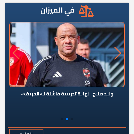
في الميزان
وليد صلاح.. نهاية تدريبية فاشلة لـ«الحريف»