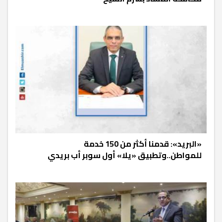
«البريد»: قدمنا أكثر من 150 خدمة
للمواطن..وتطبيق «يلا» أول سوبر أب بريدي