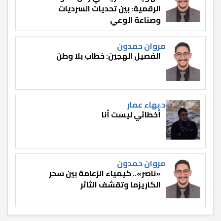
الرقمية: بين تحديات السرديات
وصناعة الوعي
مروان حمدون
الفصيل الهجين: خطاب بلا وطن
د.بهاء عمار
أخطائي ليست أنا
مروان حمدون
«ناصر».. كيمياء الزعامة بين سحر
الكاريزما وتقشف الثائر