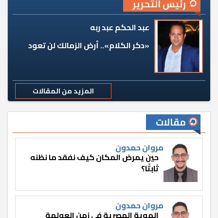
رئيس التحرير
عبد الحكم عبد ربه
«دكر الكلام».. أرض الزمالك لن تعود
المزيد من المقالات
مقالات
مروان حمدون
حين يمرض المكان كيف نفقد ما نظنه
ثابتًا؟
مروان حمدون
الهوية المصرية في زمن العولمة