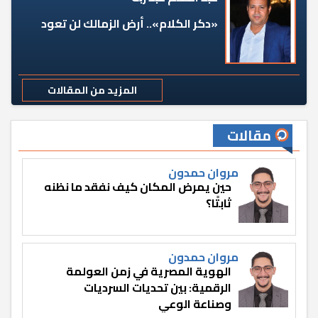
«دكر الكلام».. أرض الزمالك لن تعود
المزيد من المقالات
مقالات
مروان حمدون
حين يمرض المكان كيف نفقد ما نظنه
ثابتًا؟
مروان حمدون
الهوية المصرية في زمن العولمة
الرقمية: بين تحديات السرديات
وصناعة الوعي