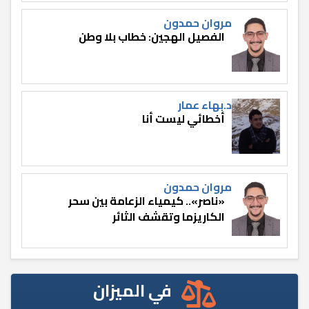
مروان حمدون
الفصيل الهجين: خطاب بلا وطن
د.بهاء عمار
أخطائي ليست أنا
مروان حمدون
«ناصر».. كيمياء الزعامة بين سحر
الكاريزما وتقشف الثائر
في الميزان