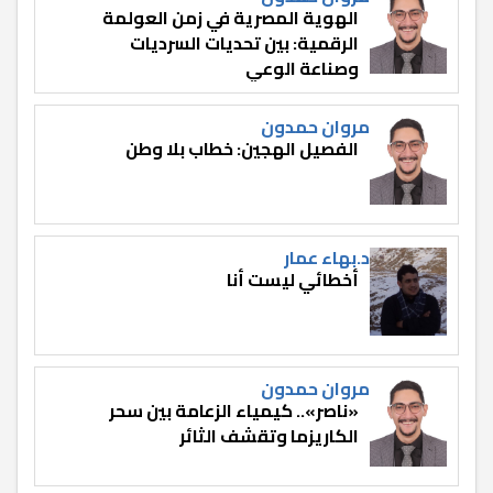
الهوية المصرية في زمن العولمة
الرقمية: بين تحديات السرديات
وصناعة الوعي
مروان حمدون
الفصيل الهجين: خطاب بلا وطن
د.بهاء عمار
أخطائي ليست أنا
مروان حمدون
«ناصر».. كيمياء الزعامة بين سحر
الكاريزما وتقشف الثائر