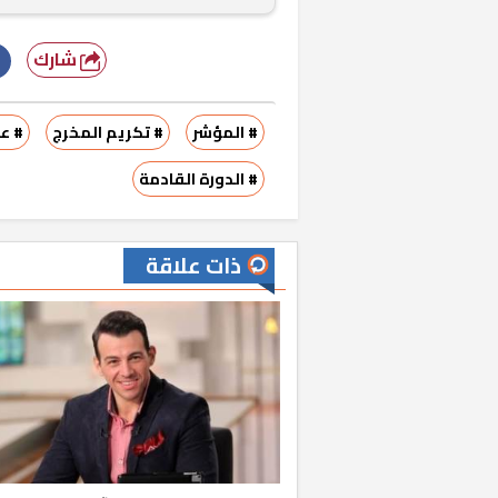
شارك
# المؤشر
# تكريم المخرج
# عم
# الدورة القادمة
ذات علاقة
خشبية بفناء