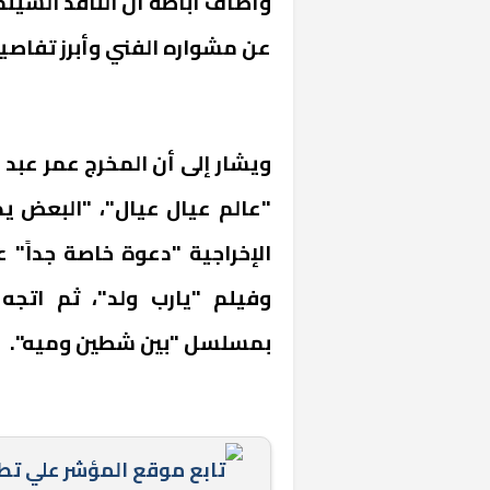
وأضاف أباظة أن الناقد السين
عن مشواره الفني وأبرز تفاصيل
ويشار إلى أن المخرج عمر عبد
"عالم عيال عيال"، "البعض ي
بمسلسل "بين شطين وميه".
تابع موقع المؤشر علي ت