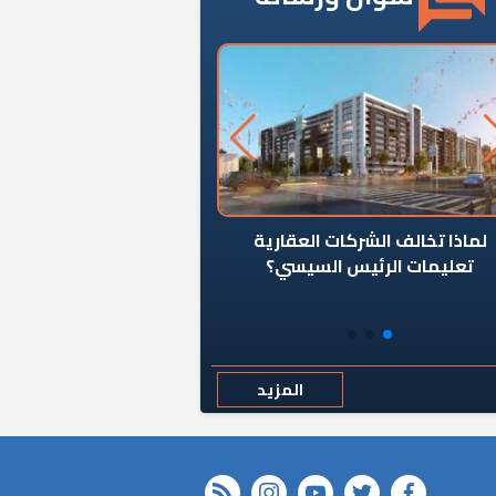
ن يوقف سرطان الأبراج السكنية
«المؤشر» يطرح السؤال ا
المخالفة ياحكومة؟
كان اختيار خريج معهد ال
رمضان وزيرًا للإسكان قرارًا
المزيد
rss feed
instagram
youtube
twitter
FACEBOOK