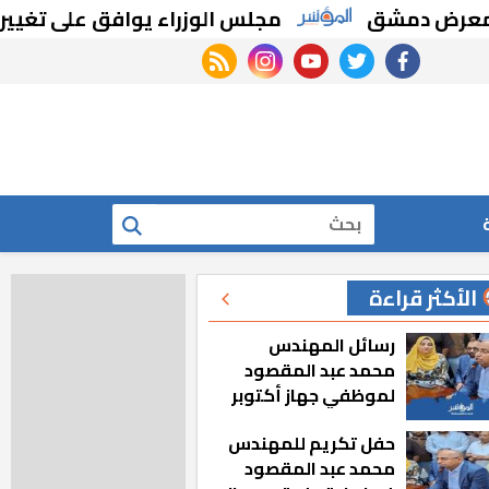
 دمشق
مجلس الوزراء يوافق على تغيير تخصي
rss feed
instagram
youtube
twitter
facebook
بحث
الأكثر قراءة
رسائل المهندس
محمد عبد المقصود
لموظفي جهاز أكتوبر
الجديدة: «هزعل لو
حفل تكريم للمهندس
مشيت والمدينة
محمد عبد المقصود
رجعت للخلف»