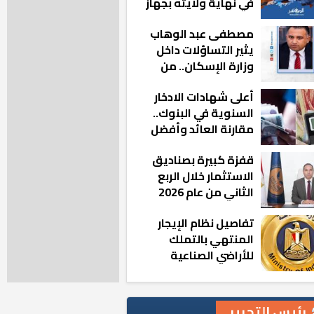
في نهاية ولايته بجهاز
مدينة أكتوبر الجديدة
مصطفى عبد الوهاب
يثير التساؤلات داخل
وزارة الإسكان.. من
أين تأتيه كل هذه
أعلى شهادات الادخار
المناصب؟
السنوية في البنوك..
مقارنة العائد وأفضل
الخيارات
قفزة كبيرة بصناديق
الاستثمار خلال الربع
الثاني من عام 2026
تفاصيل نظام الإيجار
المنتهي بالتملك
للأراضي الصناعية
رئيس التحرير