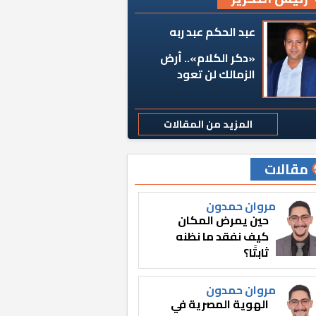
عبد الحكم عبد ربه
«دكر الكلام».. أرض
الزمالك لن تعود
المزيد من المقالات
مقالات
مروان حمدون
حين يمرض المكان
كيف نفقد ما نظنه
ثابتًا؟
مروان حمدون
الهوية المصرية في