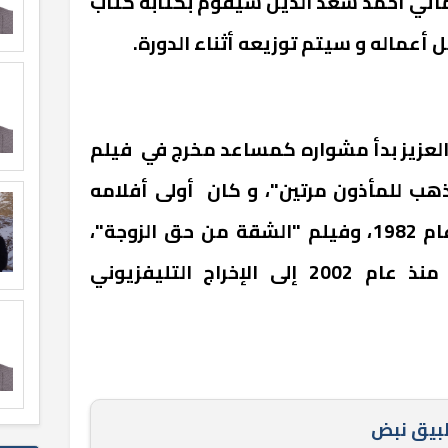
مائي أحمد سعد الدين سيقوم بكتابة كتاب
 أعماله و سيتم توزيعه أثناء الدورة.
 العزيز بدأ مشواره كمساعد مخرج في فيلم
ذهب للمأذون مرتين"، و كان أولى أفلامه
الإخراجية "دعوة خاصة جداً" عام 1982، وفيلم "الشقة من حق الزوجة"،
وفيلم "يارب ولد"، ثم اتجه منذ عام 2002 إلى الإخراج التليفزيوني
طبيق نبض