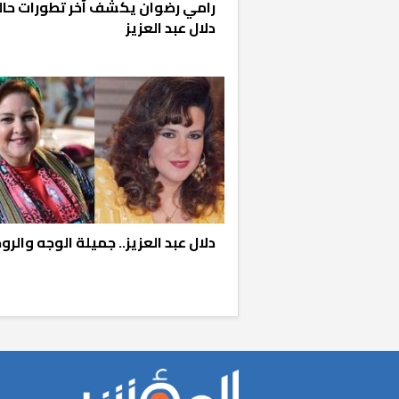
رامي رضوان يكشف آخر تطورات حال
دلال عبد العزيز
«المؤشر» يطرح 
كان اختيار خري
رمضان وزيرًا للإ
دلال عبد العزيز.. جميلة الوجه والرو