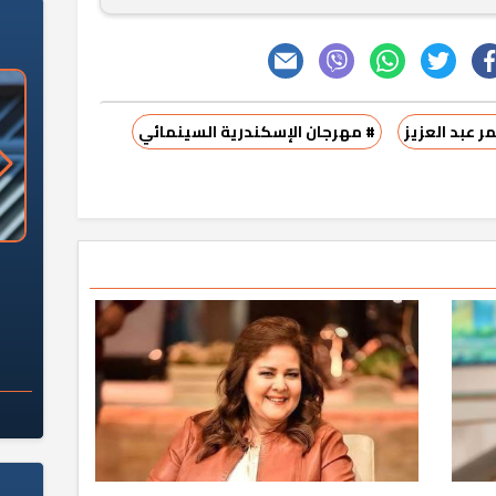
ر عبد العزيز
# مهرجان الإسكندرية السينمائي
«وزارة الآثار»: العُثور على 10 توابيت
سلامة الغذاء: 285 ألف طن صادرات
 مقبرة "باكي"
غذائية في أسبوع