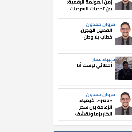
زمن العولمة الرقمية:
بين تحديات السرديات
وصناعة الوعي
مروان حمدون
الفصيل الهجين:
خطاب بلا وطن
د.بهاء عمار
أخطائي ليست أنا
مروان حمدون
«ناصر».. كيمياء
الزعامة بين سحر
الكاريزما وتقشف
الثائر