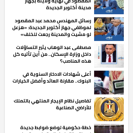
المقصود في نهاية ولايته بجهاز
مدينة أكتوبر الجديدة
رسائل المهندس محمد عبد المقصود
لموظفي جهاز أكتوبر الجديدة: «هزعل
لو مشيت والمدينة رجعت للخلف»
مصطفى عبد الوهاب يثير التساؤلات
داخل وزارة الإسكان.. من أين تأتيه كل
هذه المناصب؟
أعلى شهادات الادخار السنوية في
البنوك.. مقارنة العائد وأفضل الخيارات
تفاصيل نظام الإيجار المنتهي بالتملك
للأراضي الصناعية
خطة حكومية لوضع ضوابط جديدة