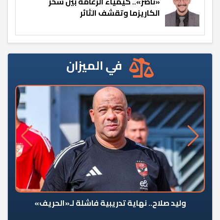
«ناصر».. كيمياء الزعامة بين سحر
الكاريزما وتقشف الثائر
في الميزان
وليد صلاح.. نهاية تدريبية فاشلة لـ«الحريف»