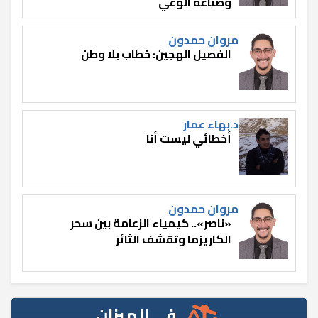
وصناعة الوعي
مروان حمدون
الفصيل الهجين: خطاب بلا وطن
د.بهاء عمار
أخطائي ليست أنا
مروان حمدون
«ناصر».. كيمياء الزعامة بين سحر
الكاريزما وتقشف الثائر
في الميزان