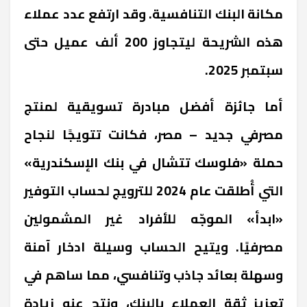
مكانة البنك التنافسية. وقد ارتفع عدد عملاء
هذه الشريحة ليتجاوز 200 ألف عميل حتى
سبتمبر 2025.
أما جائزة أفضل مبادرة تسويقية لمنتج
مصرفي جديد – مصر، فكانت تتويجًا لنجاح
حملة «فلوسك تتشال في بنك الإسكندرية»
التي أُطلقت عام 2024 للترويج لحساب التوفير
«ابدأ» الموجّه للأفراد غير المشمولين
مصرفيًا. ويتيح الحساب وسيلة ادخار آمنة
وسهلة بعائد جاذب وتنافسي، مما ساهم في
تعزيز ثقة العملاء بالبنك، ونتج عنه زيادة