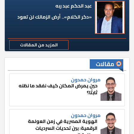
عبد الحكم عبد ربه
«دكر الكلام».. أرض الزمالك لن تعود
المزيد من المقالات
مقالات
مروان حمدون
حين يمرض المكان كيف نفقد ما نظنه
ثابتًا؟
مروان حمدون
الهوية المصرية في زمن العولمة
الرقمية: بين تحديات السرديات