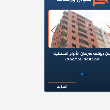
ن يوقف سرطان الأبراج السكنية
«المؤشر» يطرح السؤال ا
المخالفة ياحكومة؟
كان اختيار خريج معهد ال
رمضان وزيرًا للإسكان قرارًا
المزيد