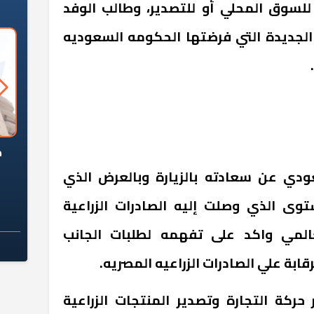
سوق المحلي أو للتصدير، وطالب الوفد
الجديدة التي فرضتها الحكومه السعوديه
السؤال الصعب: هل
لماذا تخالف الشركات العقارية
م
ج معهد العاشر من
تعليمات الرئيس السيسي؟
ودي عن سعادته بالزيارة وبالعرض الذي
سكان قرارًا صائبًا؟
وى الذي وصلت إليه الصادرات الزراعية
المي واكد على تفهمه لطلبات الجانب
ابة علي الصادرات الزراعيه المصريه.
حركة التجارة وتصدير المنتجات الزراعية