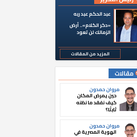
عبد الحكم عبد ربه
«دكر الكلام».. أرض
الزمالك لن تعود
المزيد من المقالات
مقالات
مروان حمدون
حين يمرض المكان
كيف نفقد ما نظنه
ثابتًا؟
مروان حمدون
الهوية المصرية في