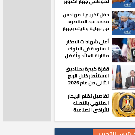
لموظفي جهاز أكتوبر
الجديدة: «هزعل لو
حفل تكريم للمهندس
مشيت والمدينة
محمد عبد المقصود
رجعت للخلف»
في نهاية ولايته بجهاز
مدينة أكتوبر الجديدة
أعلى شهادات الادخار
السنوية في البنوك..
مقارنة العائد وأفضل
الخيارات
قفزة كبيرة بصناديق
الاستثمار خلال الربع
الثاني من عام 2026
تفاصيل نظام الإيجار
المنتهي بالتملك
للأراضي الصناعية
رئيس التحرير