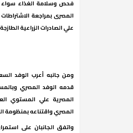
فحص وسلامة الغذاء سواء لل
المصرى بمراجعة الاشتراطات 
علي الصادرات الزراعية الطازجة.
«المؤشر» يطرح 
كان اختيار خري
ومن جانبه أعرب الوفد السع
رمضان وزيرًا للإ
قدمه الوفد المصري وبالمست
المصرية علي المستوي الع
المصري واقتناعه بمنظومة الرق
واتفق الجانبان على استمرار 