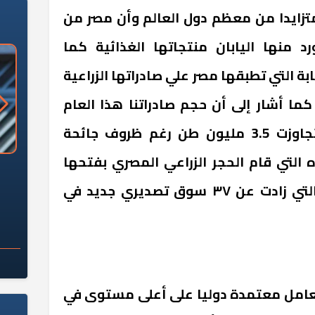
متزايدا من معظم دول العالم وأن مصر من
منها اليابان منتجاتها الغذائية كما
 التي تطبقها مصر علي صادراتها الزراعية
ما أشار إلى أن حجم صادراتنا هذا العام
خلال الخمسة أشهر الأولي تجاوزت 3.5 مليون طن رغم ظروف جائحة
 التي قام الحجر الزراعي المصري بفتحها
«وزارة الآثار»: العُثور على 10 توابيت
سلامة الغذاء: 285 ألف طن صادرات
 مقبرة "باكي"
غذائية في أسبوع
خلال الثلاث سنوات الاخيره والتي زادت عن ٣٧ سوق تصديري جديد في
معامل معتمدة دوليا على أعلى مستوى في