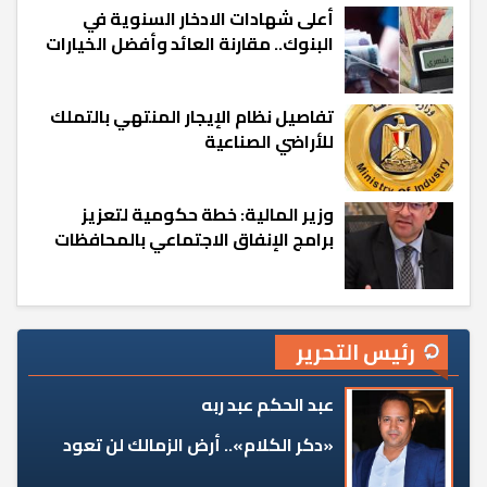
أعلى شهادات الادخار السنوية في
البنوك.. مقارنة العائد وأفضل الخيارات
تفاصيل نظام الإيجار المنتهي بالتملك
للأراضي الصناعية
وزير المالية: خطة حكومية لتعزيز
برامج الإنفاق الاجتماعي بالمحافظات
رئيس التحرير
عبد الحكم عبد ربه
«دكر الكلام».. أرض الزمالك لن تعود