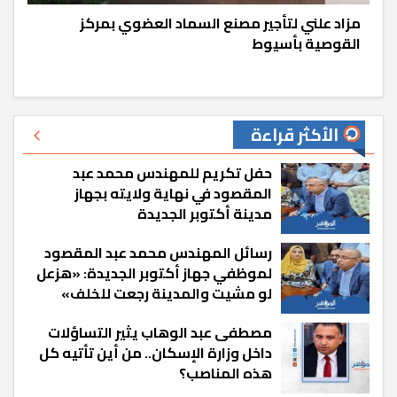
مزاد علني لتأجير مصنع السماد العضوي بمركز
القوصية بأسيوط
الأكثر قراءة
حفل تكريم للمهندس محمد عبد
المقصود في نهاية ولايته بجهاز
مدينة أكتوبر الجديدة
رسائل المهندس محمد عبد المقصود
لموظفي جهاز أكتوبر الجديدة: «هزعل
لو مشيت والمدينة رجعت للخلف»
مصطفى عبد الوهاب يثير التساؤلات
داخل وزارة الإسكان.. من أين تأتيه كل
هذه المناصب؟