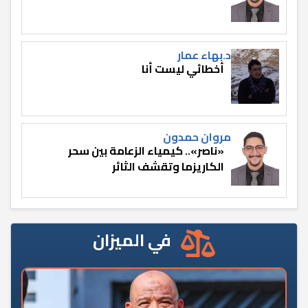
د.بهاء عمار
أخطائي ليست أنا
مروان حمدون
«ناصر».. كيمياء الزعامة بين سحر
الكاريزما وتقشف الثائر
في الميزان