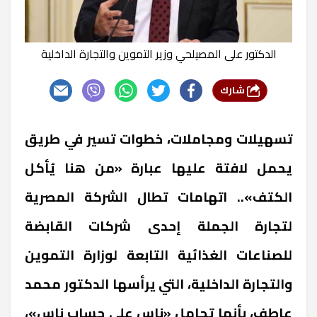
الدكتور على المصيلحي وزير التموين والتجارة الداخلية
شارك
تسهيلات ومجاملات، خطوات تسير في طريق
يحمل لافتة عليها عبارة «من هنا يُأكل
الكتف».. اتهامات تطال الشركة المصرية
لتجارة الجملة إحدى شركات القابضة
للصناعات الغذائية التابعة لوزارة التموين
والتجارة الداخلية، التي يرأسها الدكتور محمد
عاطف، بأنها تجامل «ناس على حساب ناس»،