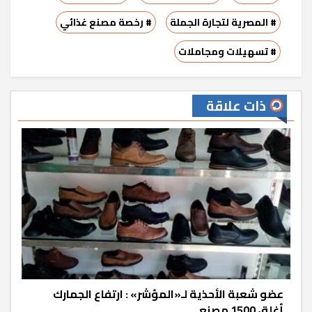
# المصرية لتجارة الجملة
# رخصة مصنع غذائي
# تسهيلات ومجاملات
ذات علاقة
عضو شعبة الأحذية لـ«المؤشر» : ارتفاع الجمارك
أغلق 1500 مصنع