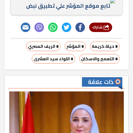
تابع موقع المؤشر علي تطبيق نبض
شارك
# حياة كريمة
# المؤشر
# الريف المصري
# التعمير والاسكان
# اللواء سيد العشرى
ذات علاقة