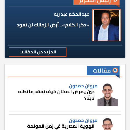
رئيس التحرير
عبد الحكم عبد ربه
«دكر الكلام».. أرض الزمالك لن تعود
المزيد من المقالات
مقالات
مروان حمدون
حين يمرض المكان كيف نفقد ما نظنه
ثابتًا؟
مروان حمدون
الهوية المصرية في زمن العولمة