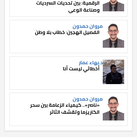
الرقمية: بين تحديات السرديات
وصناعة الوعي
مروان حمدون
الفصيل الهجين: خطاب بلا وطن
د.بهاء عمار
أخطائي ليست أنا
مروان حمدون
«ناصر».. كيمياء الزعامة بين سحر
الكاريزما وتقشف الثائر