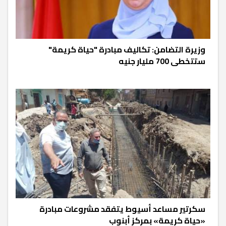
وزيرة التضامن: تكاليف مبادرة "حياة كريمة"
ستتخطى 700 مليار جنيه
سكرتير مساعد أسيوط يتفقد مشروعات مبادرة
«حياة كريمة» بمركز أبنوب