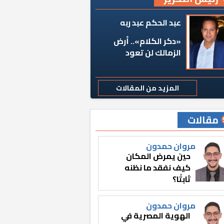
عبد الحكم عبد ربه
«دكر الكلام».. أرض
الزمالك لن تعود
المزيد من المقالات
مقالات
مروان حمدون
حين يمرض المكان
كيف نفقد ما نظنه
ثابتًا؟
مروان حمدون
الهوية المصرية في