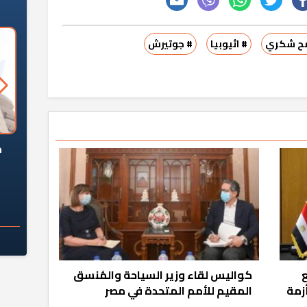
ح شكري
# اثيوبيا
# جوتيرش
السؤال الصعب: هل
لماذا تخالف الشركات العقارية
م
ج معهد العاشر من
تعليمات الرئيس السيسي؟
سكان قرارًا صائبًا؟
ع
كواليس لقاء وزير السياحة والمُنسق
أزمة
المقيم للأمم المتحدة في مصر