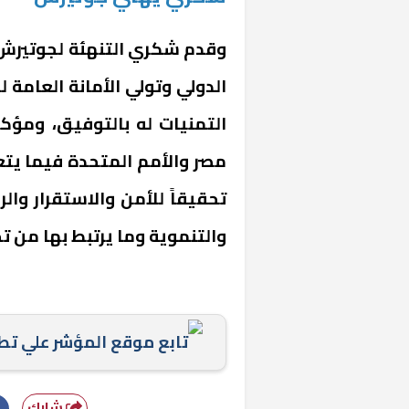
وقدم شكري التنهئة لجوتيرش 
الدولي وتولي الأمانة العامة ل
التمنيات له بالتوفيق، ومؤكد
مصر والأمم المتحدة فيما يتعل
تحقيقاً للأمن والاستقرار وال
والتنموية وما يرتبط بها من ت
خشبية بفناء
تابع موقع المؤشر علي ت
شارك