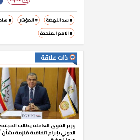
# سد النهضة
# المؤشر
# سام
# الامم المتحدة
ذات علاقة
«المؤشر» يطرح 
كان اختيار خري
رمضان وزيرًا للإ
وزير القوى العاملة يطالب المجتم
الدولي بإبرام اتفاقية مُلزِمة بشأن 
سد النهضة