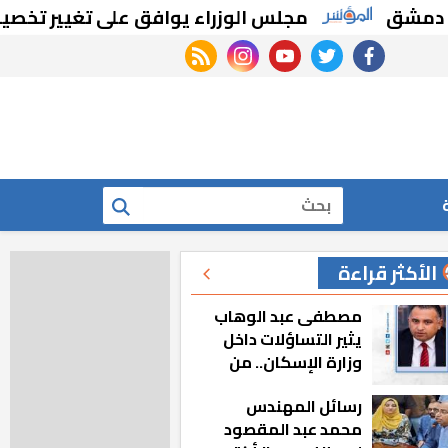
مجلس الوزراء يوافق على تغيير تخصيص قطع 
rss feed
instagram
youtube
twitter
facebook
بحث
الأكثر قراءة
مصطفى عبد الوهاب
يثير التساؤلات داخل
وزارة الإسكان.. من
أين تأتيه كل هذه
رسائل المهندس
المناصب؟
محمد عبد المقصود