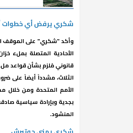
النهضة بين مصر وجي
شكري يرفض أي خطوات أح
وأكد "شكري" على الموقف ال
الأحادية المتصلة بملء خزا
قانوني مُلزم بشأن قواعد م
الثلاث، مشدداً أيضاً على ضر
الأمم المتحدة ومن خلال مجل
بجدية وبإرادة سياسية صادق
المنشود.
شكري يهني جوتيرش