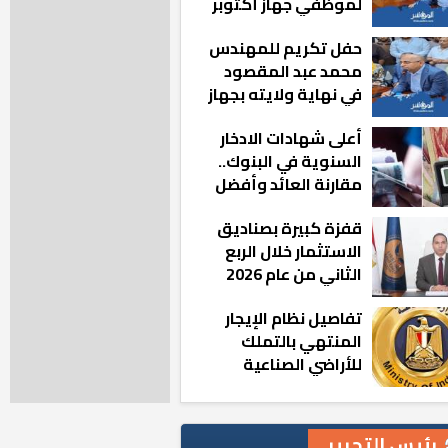
لموظفي جهاز أكتوبر
الجديدة: «هزعل لو
حفل تكريم للمهندس
مشيت والمدينة
محمد عبد المقصود
رجعت للخلف»
في نهاية ولايته بجهاز
مدينة أكتوبر الجديدة
أعلى شهادات الادخار
السنوية في البنوك..
مقارنة العائد وأفضل
الخيارات
قفزة كبيرة بصناديق
الاستثمار خلال الربع
الثاني من عام 2026
تفاصيل نظام الإيجار
المنتهي بالتملك
للأراضي الصناعية
رئيس التحرير