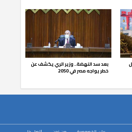
ل
بعد سد النهضة.. وزير الري يكشف عن
خطر يواجه مصر في 2050
ﺑﻴﺎﻥ اﻟﺨﺼﻮﺻﻴﺔ
-
ﻣﻦ ﻧﺤﻦ
-
ﺇﺗﺼﻞ ﺑﻨﺎ