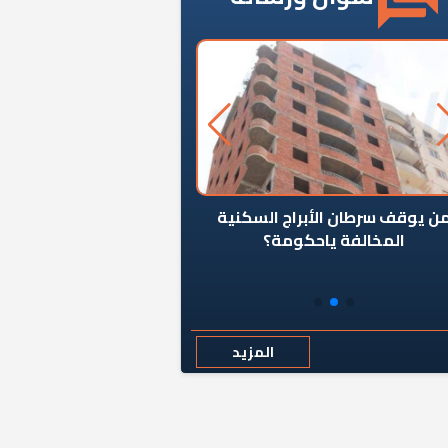
ن يوقف سرطان الأبراج السكنية
«المؤشر» يطرح السؤال ا
المخالفة ياحكومة؟
كان اختيار خريج معهد ال
رمضان وزيرًا للإسكان قرارًا
المزيد