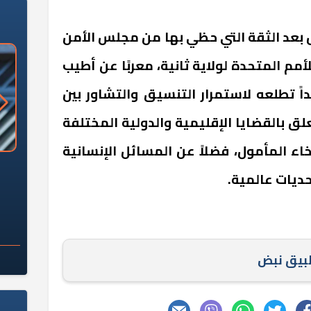
بعد الثقة التي حظي بها من مجلس الأمن
لأمم المتحدة لولاية ثانية، معربًا عن أطيب
اً تطلعه لاستمرار التنسيق والتشاور بين
ق بالقضايا الإقليمية والدولية المختلفة
رخاء المأمول، فضلاً عن المسائل الإنسانية
«وزارة الآثار»: العُثور على 10 توابيت
سلامة الغذاء: 285 ألف طن صادرات
حديات عالمية.
 مقبرة "باكي"
غذائية في أسبوع
طبيق نبض