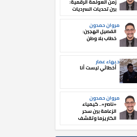
زمن العولمة الرقمية:
بين تحديات السرديات
وصناعة الوعي
مروان حمدون
الفصيل الهجين:
خطاب بلا وطن
د.بهاء عمار
أخطائي ليست أنا
مروان حمدون
«ناصر».. كيمياء
الزعامة بين سحر
الكاريزما وتقشف
الثائر