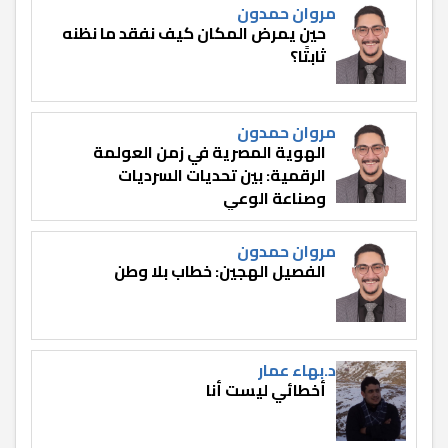
مروان حمدون
حين يمرض المكان كيف نفقد ما نظنه
ثابتًا؟
مروان حمدون
الهوية المصرية في زمن العولمة
الرقمية: بين تحديات السرديات
وصناعة الوعي
مروان حمدون
الفصيل الهجين: خطاب بلا وطن
د.بهاء عمار
أخطائي ليست أنا