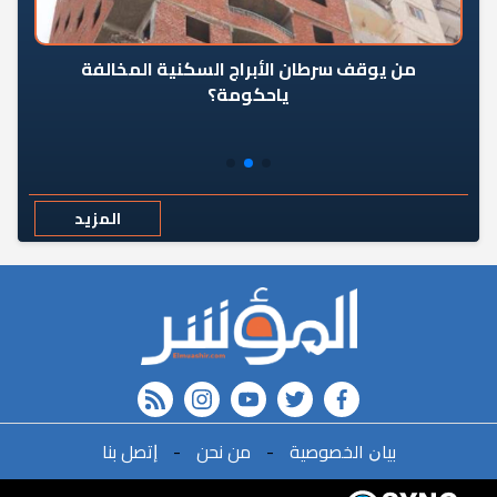
من يوقف سرطان الأبراج السكنية المخالفة
«ال
ياحكومة؟
مع
المزيد
rss feed
instagram
youtube
twitter
FACEBOOK
ﺑﻴﺎﻥ اﻟﺨﺼﻮﺻﻴﺔ
-
ﻣﻦ ﻧﺤﻦ
-
ﺇﺗﺼﻞ ﺑﻨﺎ