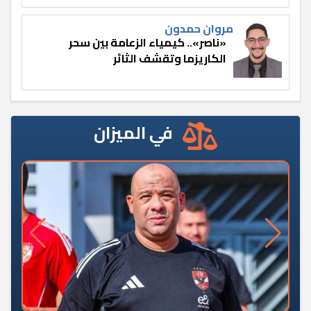
مروان حمدون
«ناصر».. كيمياء الزعامة بين سحر
الكاريزما وتقشف الثائر
في الميزان