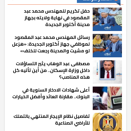
حفل تكريم للمهندس محمد عبد
المقصود في نهاية ولايته بجهاز
مدينة أكتوبر الجديدة
رسائل المهندس محمد عبد المقصود
لموظفي جهاز أكتوبر الجديدة: «هزعل
لو مشيت والمدينة رجعت للخلف»
مصطفى عبد الوهاب يثير التساؤلات
داخل وزارة الإسكان.. من أين تأتيه كل
هذه المناصب؟
أعلى شهادات الادخار السنوية في
البنوك.. مقارنة العائد وأفضل الخيارات
تفاصيل نظام الإيجار المنتهي بالتملك
للأراضي الصناعية