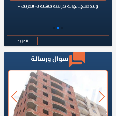
وليد صلاح.. نهاية تدريبية فاشلة لـ«الحريف»
المزيد
سؤال ورسالة