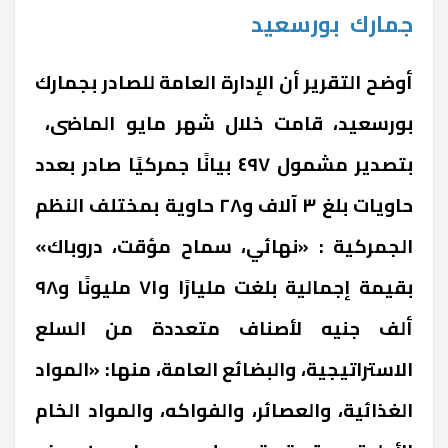
جمارك
بورسعيد
أوضح التقرير أن الإدارة العامة للصادر بجمارك
بورسعيد، قامت خلال شهر مايو الماضى،
بتصدير مشمول ٤٩٧ بيانًا جمركيًا صادر بعدد
حاويات بلغ ٣ آلاف و٢٨ حاوية بمختلف النظم
الجمركية : «نهائي، سماح مؤقت، دروباك»
بقيمة إجمالية بلغت مليارًا و٧١ مليونًا و٩٨
ألف جنيه لأصناف متعددة من السلع
الاستراتيجية، والبضائع العامة، منها: «المواد
الغذائية، والعصائر، والفواكه، والمواد الخام