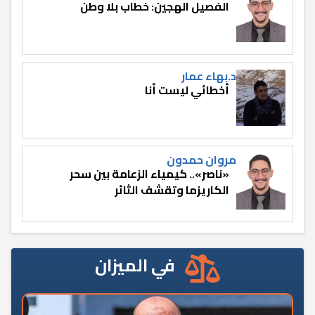
الفصيل الهجين: خطاب بلا وطن
د.بهاء عمار
أخطائي ليست أنا
مروان حمدون
«ناصر».. كيمياء الزعامة بين سحر
الكاريزما وتقشف الثائر
في الميزان