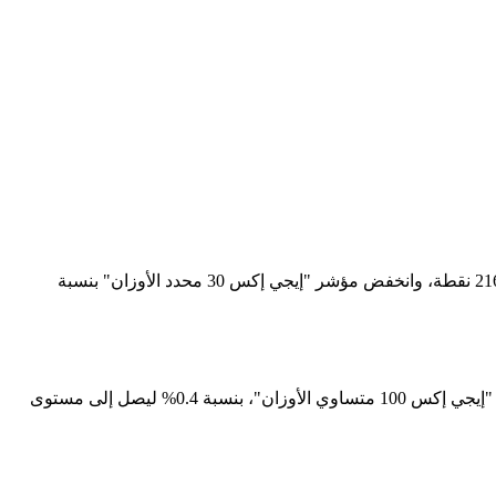
وتراجع مؤشر "إيجي إكس 30" بنسبة 0.51% ليصل إلى مستوى 10317 نقطة، وصعد مؤشر "إيجي إكس 50" بنسبة 0.5% ليصل إلى مستوى 2164 نقطة، وانخفض مؤشر "إيجي إكس 30 محدد الأوزان" بنسبة
فيما ارتفع مؤشر الشركات المتوسطة والصغيرة "إيجي إكس 70 متساوي الأوزان" بنسبة 0.52% ليصل إلى مستوى 2221 نقطة، وصعد مؤشر "إيجي إكس 100 متساوي الأوزان"، بنسبة 0.4% ليصل إلى مستوى