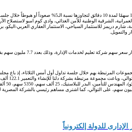
في سياق متصل أعلنت إدارة البورصة المصرية، إيقاف التداول على 17 
العمرانية، الشرقية الوطنية للأمن الغذائي، وادي كوم امبو لاستصلاح ال
بضة، شارم دريمز للاستثمار السياحي، الاستثمار العقاري العربي-اليكو، 
ار والتمويل.
ات الإدارة، وذلك بعدد 7.7 مليون سهم بقيمة إجمالية 44.1 مليون جنيه.
مجموعات المرتبطة بهم خلال جلسة تداول أول أمس الثلاثاء، إذ باع مجل
اشترى مجلس
لإدارى للدولة إلكترونياً