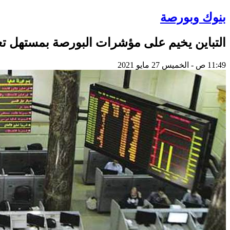
بنوك وبورصة
التباين يخيم على مؤشرات البورصة بمستهل تع
11:49 ص - الخميس 27 مايو 2021