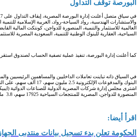
البورصة توقف التداول
والاستشارات الهندسية، رواد السياحة-رواد، الغربية الإسلامية للتنمية 
العالمية للاستثمار والتنمية، المنصورة للدواجن، كونتكت المالية القا
السياحية، العقارية للبنوك الوطنية للتنمية، السعودية المصرية للاستثم
كما أعلنت إدارة البورصة، تنفيذ عملية تصفية الحساب لصندوق استقرار سعر سهم شركة تعليم لخدم
في السياق ذاته تباينت تعاملات الداخليين والمساهمين الرئيسيين وال
المنصورة للدواجن، المصرية للمنتجعات السياحية 17925 سهم، 3.8 مليون سهم، على التوالي، كما اشترى مساهم رئيسي بالشركة المصرية للمنتجعات السياحية 10595 سهم.
اقرأ أيضا:
الحكومة تعلن بدء تسجيل بيانات منتدبى الجهاز ا