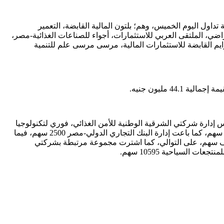
سهمًا لمدة 10 دقائق لتجاوزها نسبة الـ5% صعوداً أو هبوطاً خلال جلسة تداول اليوم الخميس، وهم؛ بلتون المالية القابضة، التعمير
أراضي، الملتقى العربي للاستثمارات، أجواء للصناعات الغذائية-مصر،
برايم القابضة للاستثمارات المالية، مرسى مرسى علم للتنمية
س إدارة شركتي الشرقية الوطنية للأمن الغذائي، فوري لتكنولوجيا
البنوك والمدفوعات الإلكترونية 2.5 مليون سهم، 17 ألف سهم، على التوالي، وباعت مجموعة مرتبطة بشركة دلتا للإنشاء والتعمير 122.1 ألف سهم، كما باعت إدارة البنك التجاري الدولي-مصر 2500 سهم، فيما
 إدارة شركات المصرية الدولية للصناعات الدوائية (ايبيكو)، المهندس للتأمين، البدر للبلاستيك، 25 ألف سهم، 5350 سهم، 50 ألف سهم، على التوالي، كما اشترت مجموعة مرتبطة بشركتي