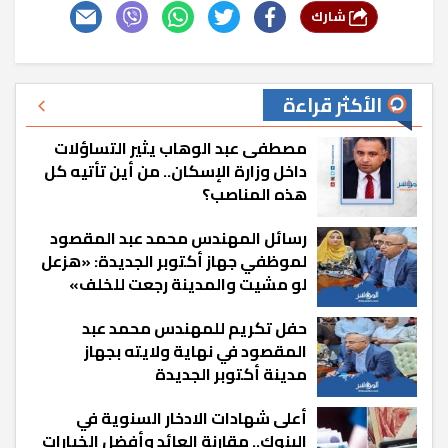
شارك
الأكثر قراءة
مصطفى عبد الوهاب يثير التساؤلات
داخل وزارة الإسكان.. من أين تأتيه كل
هذه المناصب؟
رسائل المهندس محمد عبد المقصود
لموظفي جهاز أكتوبر الجديدة: «هزعل
لو مشيت والمدينة رجعت للخلف»
حفل تكريم للمهندس محمد عبد
المقصود في نهاية ولايته بجهاز
مدينة أكتوبر الجديدة
أعلى شهادات الادخار السنوية في
البنوك.. مقارنة العائد وأفضل الخيارات