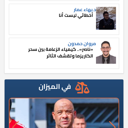
د.بهاء عمار
أخطائي ليست أنا
مروان حمدون
«ناصر».. كيمياء الزعامة بين سحر
الكاريزما وتقشف الثائر
في الميزان