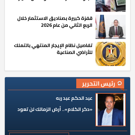
قفزة كبيرة بصناديق الاستثمار خلال
الربع الثاني من عام 2026
تفاصيل نظام الإيجار المنتهي بالتملك
للأراضي الصناعية
رئيس التحرير
عبد الحكم عبد ربه
«دكر الكلام».. أرض الزمالك لن تعود