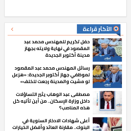
الأكثر قراءة
حفل تكريم للمهندس محمد عبد
المقصود في نهاية ولايته بجهاز
مدينة أكتوبر الجديدة
رسائل المهندس محمد عبد المقصود
لموظفي جهاز أكتوبر الجديدة: «هزعل
لو مشيت والمدينة رجعت للخلف»
مصطفى عبد الوهاب يثير التساؤلات
داخل وزارة الإسكان.. من أين تأتيه كل
هذه المناصب؟
أعلى شهادات الادخار السنوية في
البنوك.. مقارنة العائد وأفضل الخيارات