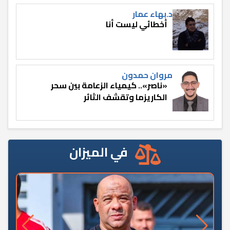
د.بهاء عمار
أخطائي ليست أنا
مروان حمدون
«ناصر».. كيمياء الزعامة بين سحر
الكاريزما وتقشف الثائر
في الميزان