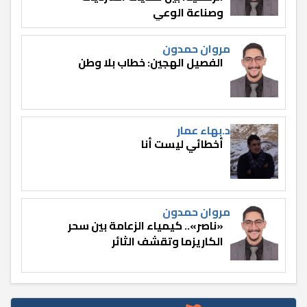
وصناعة الوعي
مروان حمدون
الفصيل الهجين: خطاب بلا وطن
د.بهاء عمار
أخطائي ليست أنا
مروان حمدون
«ناصر».. كيمياء الزعامة بين سحر
الكاريزما وتقشف الثائر