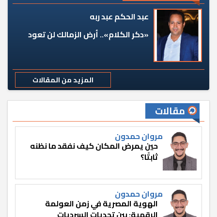
عبد الحكم عبد ربه
«دكر الكلام».. أرض الزمالك لن تعود
المزيد من المقالات
مقالات
مروان حمدون
حين يمرض المكان كيف نفقد ما نظنه
ثابتًا؟
مروان حمدون
الهوية المصرية في زمن العولمة
الرقمية: بين تحديات السرديات