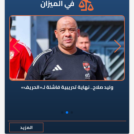
في الميزان
وليد صلاح.. نهاية تدريبية فاشلة لـ«الحريف»
المزيد