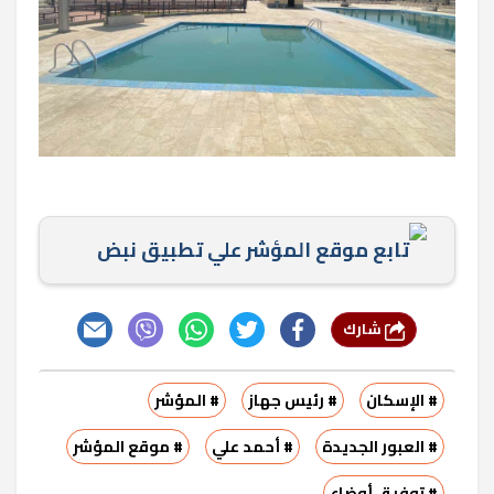
تابع موقع المؤشر علي تطبيق نبض
شارك
# الإسكان
# رئيس جهاز
# المؤشر
# العبور الجديدة
# أحمد علي
# موقع المؤشر
# توفيق أوضاع