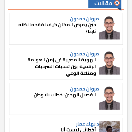
مقالات
مروان حمدون
حين يمرض المكان كيف نفقد ما نظنه
ثابتًا؟
مروان حمدون
الهوية المصرية في زمن العولمة
الرقمية: بين تحديات السرديات
وصناعة الوعي
مروان حمدون
الفصيل الهجين: خطاب بلا وطن
د.بهاء عمار
أخطائي ليست أنا