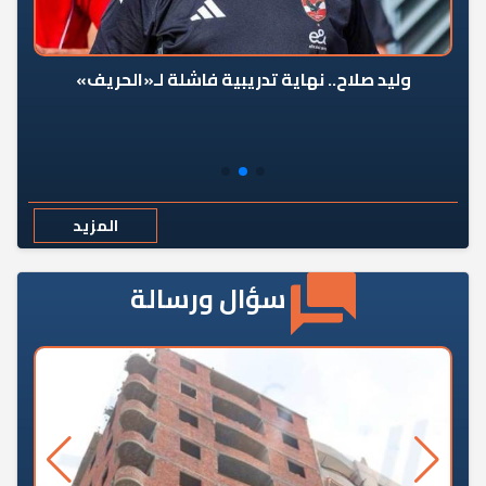
وليد صلاح.. نهاية تدريبية فاشلة لـ«الحريف»
المزيد
سؤال ورسالة