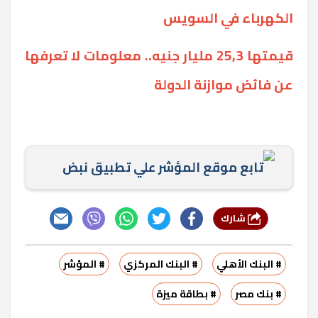
الكهرباء في السويس
قيمتها 25,3 مليار جنيه.. معلومات لا تعرفها
عن فائض موازنة الدولة
تابع موقع المؤشر علي تطبيق نبض
شارك
# البنك الأهلي
# البنك المركزي
# المؤشر
# بنك مصر
# بطاقة ميزة