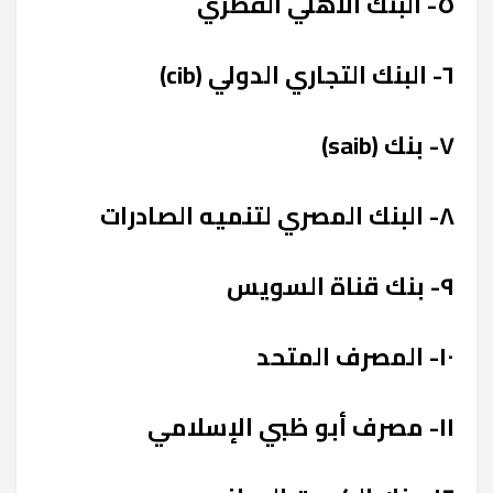
٥- البنك الأهلي القطري
٦- البنك التجاري الدولي (cib)
٧- بنك (saib)
٨- البنك المصري لتنميه الصادرات
٩- بنك قناة السويس
١٠- المصرف المتحد
١١- مصرف أبو ظبي الإسلامي