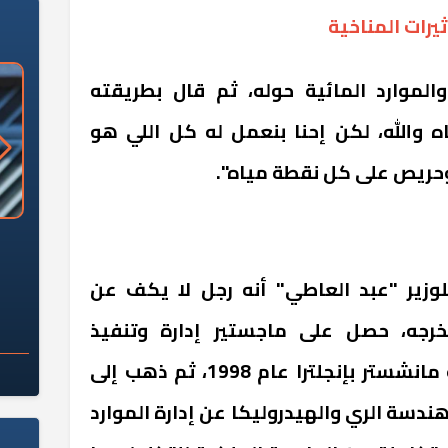
يرات المناخية
الموارد المائية حوله، ثم قال بطريقته
 والله، لكن إحنا بنعمل له كل اللي هو
 وحريص على كل نقطة مياه".
«وزارة الآثار»: العُثور على 10 توابيت
سلامة الغذاء: 285 ألف طن صادرات
 مقبرة "باكي"
غذائية في أسبوع
لوزير "عبد العاطي" أنه رجل لا يكف عن
رجه، حصل على ماجستير إدارة وتنفيذ
مشروعات التنمية من جامعة مانشستر بإنجلترا عام 1998، ثم ذهب إلى
دسة الري والهيدروليكا عن إدارة الموارد