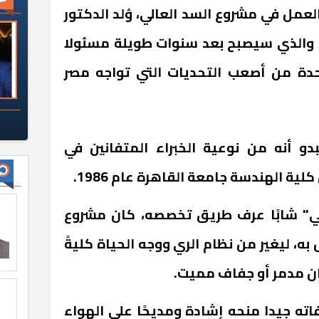
عمل في مشروع السد العالي، وُلد الدكتور
حمد عبد العاطي عام 1963، والذي سيصبح بعد سنوات طويلة مسئولا
دة من أصعب التحديات التي تواجه مصر
و أنه من نوعية الخبراء المتفانين في
ة الهندسة جامعة القاهرة عام 1986.
طي" شابًا عرف طريق تخصصه، كان مشروع
به، ليغير من نظام الري ووجه الحياة كليةً
ان مدمر أو جفاف مميت.
ته جيدا منحه إشادة ومديحًا على الهواء