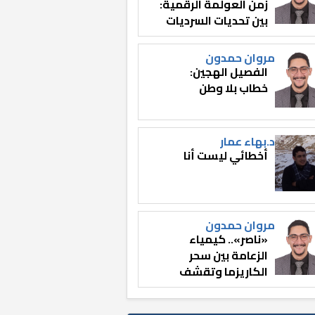
زمن العولمة الرقمية:
بين تحديات السرديات
وصناعة الوعي
مروان حمدون
الفصيل الهجين:
خطاب بلا وطن
د.بهاء عمار
أخطائي ليست أنا
مروان حمدون
«ناصر».. كيمياء
الزعامة بين سحر
الكاريزما وتقشف
الثائر