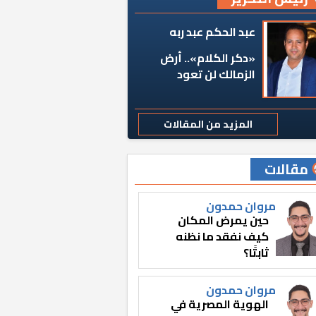
عبد الحكم عبد ربه
«دكر الكلام».. أرض
الزمالك لن تعود
المزيد من المقالات
مقالات
مروان حمدون
حين يمرض المكان
كيف نفقد ما نظنه
ثابتًا؟
مروان حمدون
الهوية المصرية في