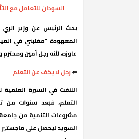
السودان للتعامل مع التأث
بحث الرئيس عن وزير الري و
المعهودة "مغلبني في المياه
عاوزه، لأنه رجل أمين ومحترم
⇐
رجل لا يكف عن التعلم
خشبية بفناء
اللافت في السيرة العلمية ل
التعلم، فبعد سنوات من تخ
السويد ليحصل على ماجستير هن