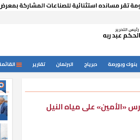
مسانده استثنائية للصناعات المشاركة بمعرض دمشق
رئيس التحرير
لحكم عبد ربه
بنوك وبورصة
دبرياج
البرلمان
تقارير
القائمة
رس «الأمين» على مياه النيل