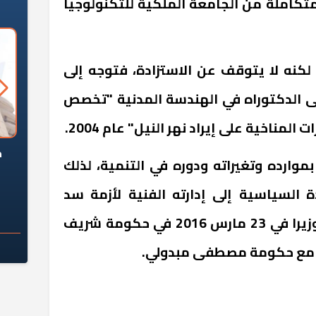
متكاملة من الجامعة الملكية للتكنولوجيا
 لكنه لا يتوقف عن الاستزادة، فتوجه إلى
الدكتوراه في الهندسة المدنية "تخصص
المناخية على إيراد نهر النيل" عام 2004.
السؤال الصعب: هل
لماذا تخالف الشركات العقارية
م
بموارده وتغيراته ودوره في التنمية، لذلك
ج معهد العاشر من
تعليمات الرئيس السيسي؟
سكان قرارًا صائبًا؟
ة السياسية إلى إدارته الفنية لأزمة سد
النهضة الإثيوبي منذ أن جاء وزيرا في 23 مارس 2016 في حكومة شريف
 مع حكومة مصطفى مبدولي.