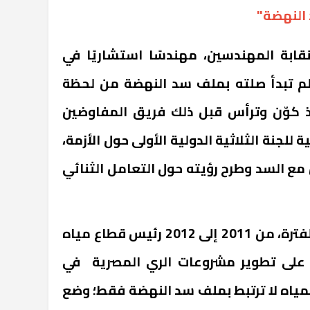
النهضة"
ابة المهندسين، مهندسًا استشاريًا في
لم تبدأ صلته بملف سد النهضة من لحظة
ذ كوّن وترأس قبل ذلك فريق المفاوضين
للجنة الثلاثية الدولية الأولى حول الأزمة،
مع السد وطرح رؤيته حول التعامل الثنائي
كان "عبد العاطي" خلال تلك الفترة، من 2011 إلى 2012 رئيس قطاع مياه
مل على تطوير مشروعات الري المصرية في
مياه لا ترتبط بملف سد النهضة فقط؛ وضع