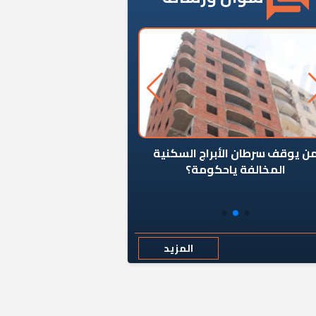
ن يوقف سرطان الأبراج السكنية
«المؤشر» يطرح السؤال ا
المخالفة ياحكومة؟
كان اختيار خريج معهد ال
رمضان وزيرًا للإسكان قرارًا
المزيد