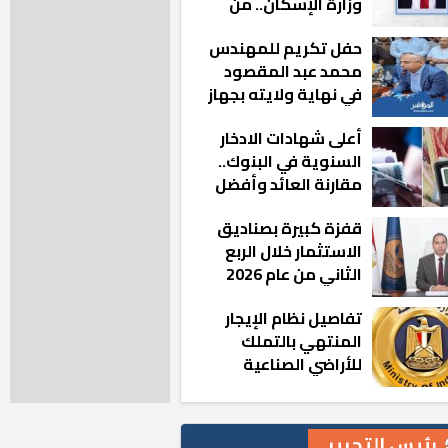
وزارة الإسكان.. من
أين تأتيه كل هذه
حفل تكريم للمهندس
المناصب؟
محمد عبد المقصود
في نهاية ولايته بجهاز
مدينة أكتوبر الجديدة
أعلى شهادات الادخار
السنوية في البنوك..
مقارنة العائد وأفضل
الخيارات
قفزة كبيرة بصناديق
الاستثمار خلال الربع
الثاني من عام 2026
تفاصيل نظام الإيجار
المنتهي بالتملك
للأراضي الصناعية
رئيس التحرير