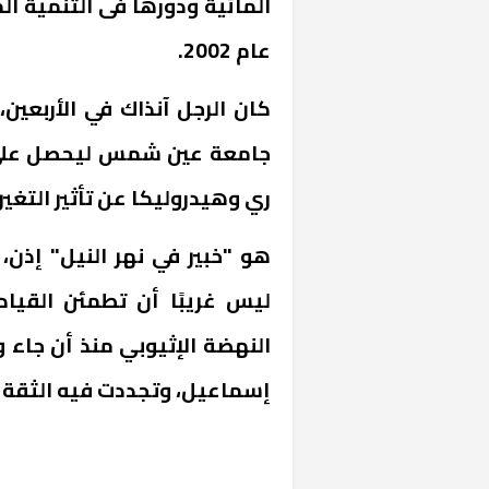
المائية ودورها فى التنمية ال
عام 2002.
كان الرجل آنذاك في الأربعين،
جامعة عين شمس ليحصل على 
ري وهيدروليكا عن تأثير التغيرات 
«المؤشر» يطرح 
هو "خبير في نهر النيل" إذن، 
كان اختيار خري
رمضان وزيرًا للإ
ليس غريبًا أن تطمئن القياد
إسماعيل، وتجددت فيه الثقة