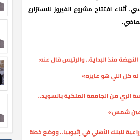
، أثناء افتتاح مشروع الفيروز للاستزارع
لماضي.
هضة منذ البداية.. والرئيس قال عنه:
له كل اللي هو عايزه»
 الري من الجامعة الملكية بالسويد..
«عين شمس»
ية للبنك الأهلي في إثيوبيا.. ووضع خطة