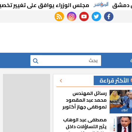
مجلس الوزراء يوافق على تغيير تخصيص قطع أ
rss feed
instagram
youtube
twitter
facebook
بحث
الأكثر قراءة
رسائل المهندس
محمد عبد المقصود
لموظفي جهاز أكتوبر
الجديدة: «هزعل لو
مصطفى عبد الوهاب
مشيت والمدينة
يثير التساؤلات داخل
رجعت للخلف»