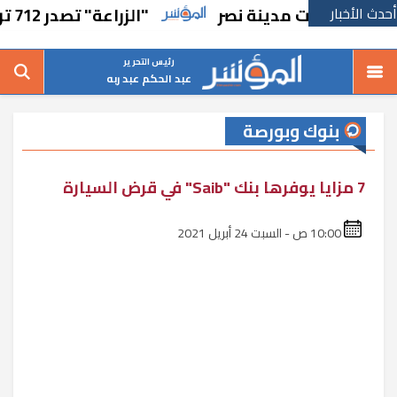
أحدث الأخبار
دات مدينة نصر
"الزراعة" تصدر 712 ترخيص تشغيل جديد لمشروعات الثروة الحيوانية والداجنة
رئيس التحرير
عبد الحكم عبد ربه
بنوك وبورصة
7 مزايا يوفرها بنك "Saib" في قرض السيارة
10:00 ص - السبت 24 أبريل 2021