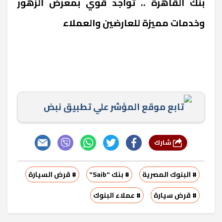
بنك القاهرة .. تواجد قوي بمعرض الزهور
وخدمات مميزة للعارضين والعملاء
تابع موقع المؤشر علي تطبيق نبض
شارك
# البنوك المصرية
# بنك "Saib"
# قرض السيارة
# قرض سيارة
# عملاء البنوك