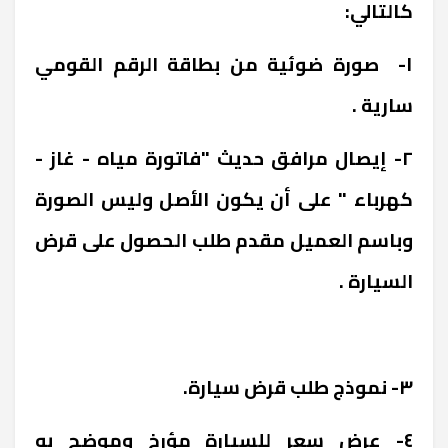
كالتالي:
١- صورة ضوئية من بطاقة الرقم القومي
سارية .
٢- إيصال مرافق حديث "فاتورة مياه - غاز -
كهرباء " على أن يكون الأصل وليس الصورة
وباسم العميل مقدم طلب الحصول على قرض
السيارة .
٣- نموذج طلب قرض سيارة.
٤- عرض سعر للسيارة مؤرخ وموضح به