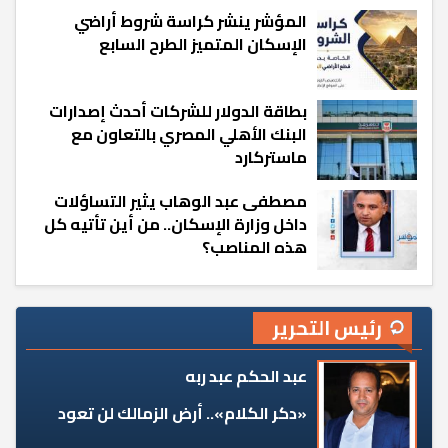
المؤشر ينشر كراسة شروط أراضي
الإسكان المتميز الطرح السابع
بطاقة الدولار للشركات أحدث إصدارات
البنك الأهلي المصري بالتعاون مع
ماستركارد
مصطفى عبد الوهاب يثير التساؤلات
داخل وزارة الإسكان.. من أين تأتيه كل
هذه المناصب؟
رئيس التحرير
عبد الحكم عبد ربه
«دكر الكلام».. أرض الزمالك لن تعود