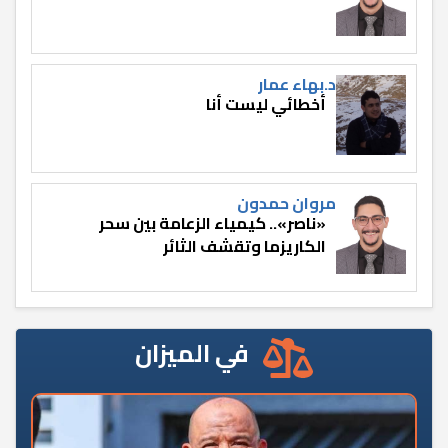
د.بهاء عمار
أخطائي ليست أنا
مروان حمدون
«ناصر».. كيمياء الزعامة بين سحر
الكاريزما وتقشف الثائر
في الميزان