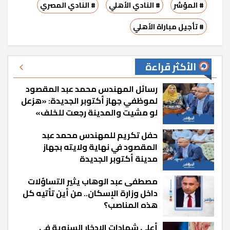
# المؤشر
# النادي الأهلي
# النادي المصري
# تأجيل مباراة الأهلي
الأكثر قراءة
رسائل المهندس محمد عبد المقصود
لموظفي جهاز أكتوبر الجديدة: «هزعل
لو مشيت والمدينة رجعت للخلف»
حفل تكريم للمهندس محمد عبد
المقصود في نهاية ولايته بجهاز
مدينة أكتوبر الجديدة
مصطفى عبد الوهاب يثير التساؤلات
داخل وزارة الإسكان.. من أين تأتيه كل
هذه المناصب؟
أعلى شهادات الادخار السنوية في