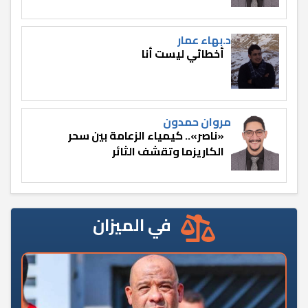
د.بهاء عمار
أخطائي ليست أنا
مروان حمدون
«ناصر».. كيمياء الزعامة بين سحر
الكاريزما وتقشف الثائر
في الميزان