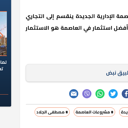
مة الإدارية الجديدة ينقسم إلى التجاري
وأفضل استثمار في العاصمة هو الاستثمار
السؤال الصعب: هل
لماذا تخالف الشركات العقارية
م
ج معهد العاشر من
تعليمات الرئيس السيسي؟
طبيق نبض
سكان قرارًا صائبًا؟
يدة
# مشروعات العاصمة
# مصطفى الجلاد