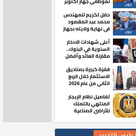
لموظفي جهاز أكتوبر
الجديدة: «هزعل لو
حفل تكريم للمهندس
مشيت والمدينة
محمد عبد المقصود
رجعت للخلف»
في نهاية ولايته بجهاز
مدينة أكتوبر الجديدة
أعلى شهادات الادخار
السنوية في البنوك..
مقارنة العائد وأفضل
الخيارات
قفزة كبيرة بصناديق
الاستثمار خلال الربع
الثاني من عام 2026
تفاصيل نظام الإيجار
المنتهي بالتملك
للأراضي الصناعية
رئيس التحرير