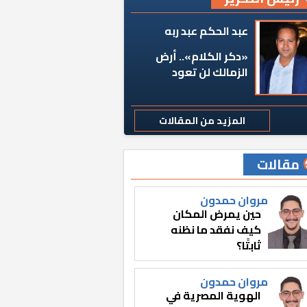
عبد الحكم عبد ربه
«دكر الكلام».. أرض
الزمالك لن تعود
المزيد من المقالات
مقالات
مروان حمدون
حين يمرض المكان
كيف نفقد ما نظنه
ثابتًا؟
مروان حمدون
الهوية المصرية في