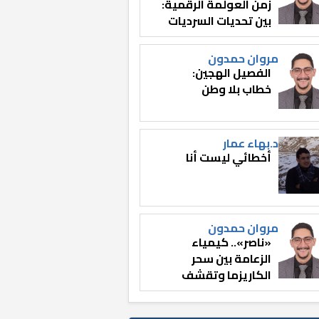
زمن العولمة الرقمية:
بين تحديات السرديات
وصناعة الوعي
مروان حمدون
الفصيل الهجين:
خطاب بلا وطن
د.بهاء عمار
أخطائي ليست أنا
مروان حمدون
«ناصر».. كيمياء
الزعامة بين سحر
الكاريزما وتقشف
الثائر