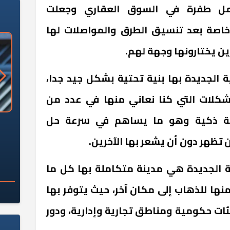
عمل طفرة في السوق العقاري وجعلت
اصة بعد تنسيق الطرق والمواصلات لها
ن يختارونها وجهة لهم.
ة الجديدة بها بنية تحتية بشكل جيد جدا،
كلات التي كنا نعاني منها في عدد من
دينة ذكية وهو ما يساهم في سرعة حل
«وزارة الآثار»: العُثور على 10 توابيت
سلامة الغذاء: 285 ألف طن صادرات
 مقبرة "باكي"
غذائية في أسبوع
تظهر دون أن يشعر بها الآخرين.
ية الجديدة هي مدينة متكاملة بها كل ما
نها للذهاب إلى مكان آخر، حيث يتوفر بها
ات حكومية ومناطق تجارية وإدارية، ودور