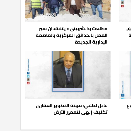
ق
«طلعت والشربيني» يتفقدان سير
ة
العمل بالحدائق المركزية بالعاصمة
الإدارية الجديدة
ع
عادل لطفي: مهنة التطوير العقارى
تكليف إلهى لتعمير الأرض