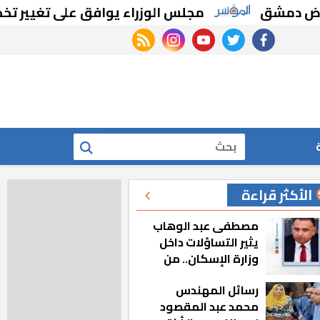
ق
مجلس الوزراء يوافق على تغيير تخصيص قط
rss feed
instagram
youtube
twitter
facebook
بحث
الأكثر قراءة
مصطفى عبد الوهاب
يثير التساؤلات داخل
وزارة الإسكان.. من
أين تأتيه كل هذه
رسائل المهندس
المناصب؟
محمد عبد المقصود