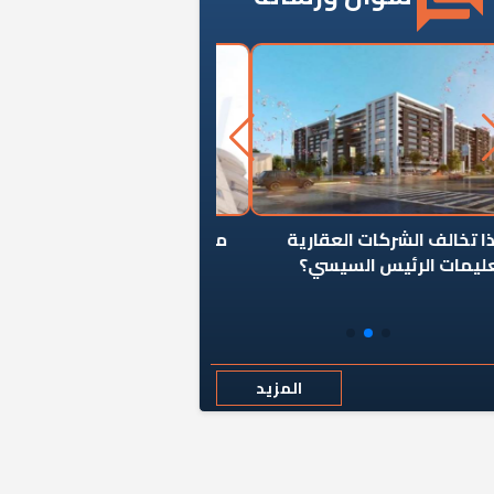
ن يوقف سرطان الأبراج السكنية
«المؤشر» يطرح السؤال ا
المخالفة ياحكومة؟
كان اختيار خريج معهد ال
رمضان وزيرًا للإسكان قرارًا
المزيد