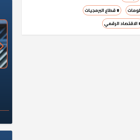
لومات
# قطاع البرمجيات
 الاقتصاد الرقمي
«وزارة الآثار»: العُثور على 10 توابيت
سلامة الغذاء: 285 ألف طن صادرات
 مقبرة "باكي"
غذائية في أسبوع