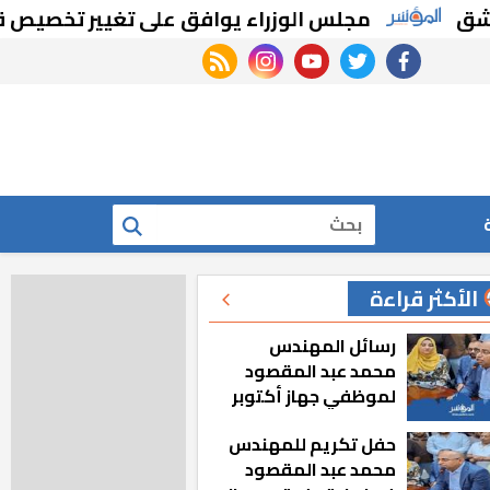
مجلس الوزراء يوافق على تغيير تخصيص قطع أر
rss feed
instagram
youtube
twitter
facebook
بحث
الأكثر قراءة
رسائل المهندس
محمد عبد المقصود
لموظفي جهاز أكتوبر
الجديدة: «هزعل لو
حفل تكريم للمهندس
مشيت والمدينة
محمد عبد المقصود
رجعت للخلف»