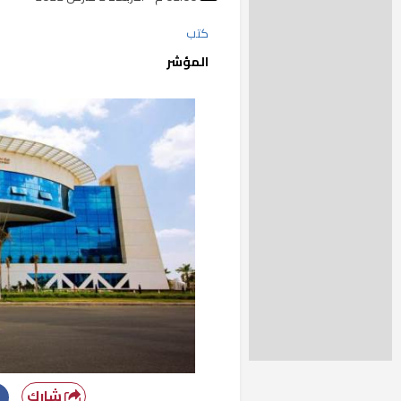
كتب
المؤشر
شارك