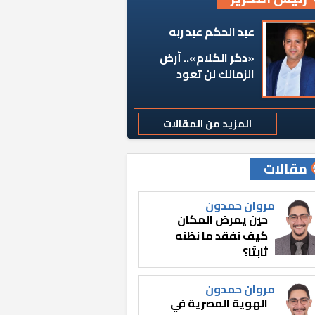
عبد الحكم عبد ربه
«دكر الكلام».. أرض
الزمالك لن تعود
المزيد من المقالات
مقالات
مروان حمدون
حين يمرض المكان
كيف نفقد ما نظنه
ثابتًا؟
مروان حمدون
الهوية المصرية في