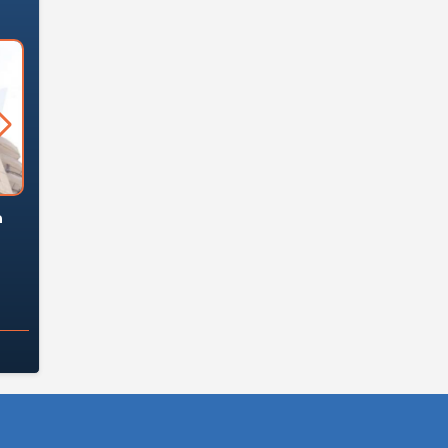
السؤال الصعب: هل
لماذا تخالف الشركات العقارية
م
ج معهد العاشر من
تعليمات الرئيس السيسي؟
سكان قرارًا صائبًا؟