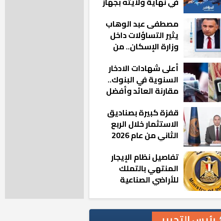
في نهاية ولايته بجهاز
مدينة أكتوبر الجديدة
مصطفى عبد الوهاب
يثير التساؤلات داخل
وزارة الإسكان.. من
أين تأتيه كل هذه
أعلى شهادات الادخار
المناصب؟
السنوية في البنوك..
مقارنة العائد وأفضل
الخيارات
قفزة كبيرة بصناديق
الاستثمار خلال الربع
الثاني من عام 2026
تفاصيل نظام الإيجار
المنتهي بالتملك
للأراضي الصناعية
رئيس التحرير