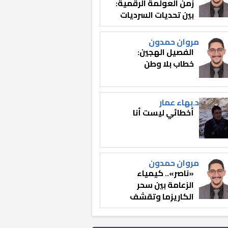
زمن العولمة الرقمية:
بين تحديات السرديات
وصناعة الوعي
مروان حمدون
الفصيل الهجين:
خطاب بلا وطن
د.بهاء عمار
أخطائي ليست أنا
مروان حمدون
«ناصر».. كيمياء
الزعامة بين سحر
الكاريزما وتقشف
الثائر