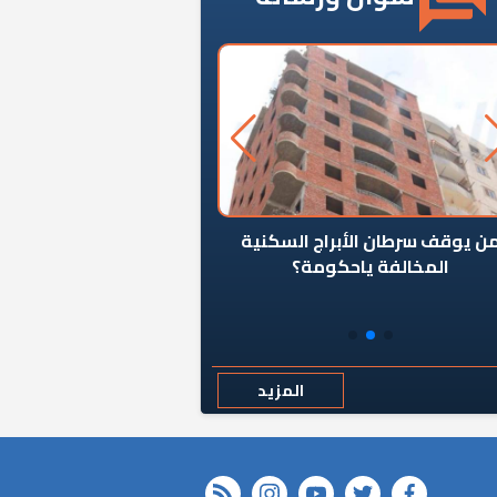
ن يوقف سرطان الأبراج السكنية
«المؤشر» يطرح السؤال ا
المخالفة ياحكومة؟
كان اختيار خريج معهد ال
رمضان وزيرًا للإسكان قرارًا
المزيد
rss feed
instagram
youtube
twitter
FACEBOOK