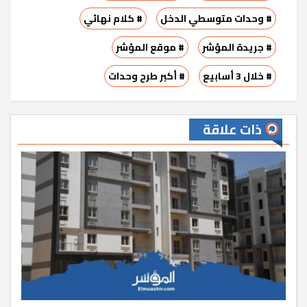
# وحدات متوسطي الدخل
# كلام نهائي
# جريدة المؤشر
# موقع المؤشر
# خلال 3 أسابيع
# أكبر طرح وحدات
ذات علاقة