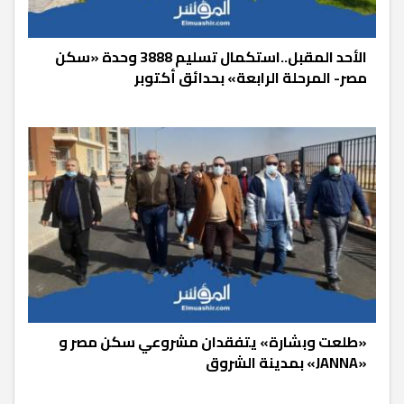
الأحد المقبل..استكمال تسليم 3888 وحدة «سكن
مصر- المرحلة الرابعة» بحدائق أكتوبر
«طلعت وبشارة» يتفقدان مشروعي سكن مصر و
«JANNA» بمدينة الشروق