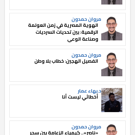
مروان حمدون
الهوية المصرية في زمن العولمة
الرقمية: بين تحديات السرديات
وصناعة الوعي
مروان حمدون
الفصيل الهجين: خطاب بلا وطن
د.بهاء عمار
أخطائي ليست أنا
مروان حمدون
«ناصر».. كيمياء الزعامة بين سحر