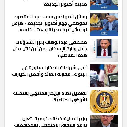
مدينة أكتوبر الجديدة
رسائل المهندس محمد عبد المقصود
لموظفي جهاز أكتوبر الجديدة: «هزعل
لو مشيت والمدينة رجعت للخلف»
مصطفى عبد الوهاب يثير التساؤلات
داخل وزارة الإسكان.. من أين تأتيه كل
هذه المناصب؟
أعلى شهادات الادخار السنوية في
البنوك.. مقارنة العائد وأفضل الخيارات
تفاصيل نظام الإيجار المنتهي بالتملك
للأراضي الصناعية
وزير المالية: خطة حكومية لتعزيز
برامج الإنفاق الاجتماعي بالمحافظات