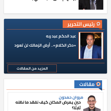
رئيس التحرير
عبد الحكم عبد ربه
«دكر الكلام».. أرض الزمالك لن تعود
المزيد من المقالات
مقالات
مروان حمدون
حين يمرض المكان كيف نفقد ما نظنه
ثابتًا؟