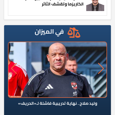
الكاريزما وتقشف الثائر
في الميزان
وليد صلاح.. نهاية تدريبية فاشلة لـ«الحريف»