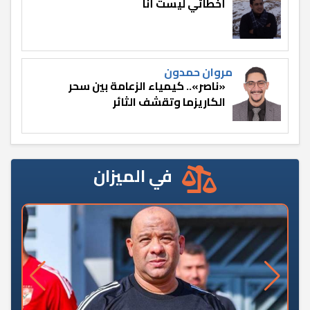
أخطائي ليست أنا
مروان حمدون
«ناصر».. كيمياء الزعامة بين سحر
الكاريزما وتقشف الثائر
في الميزان