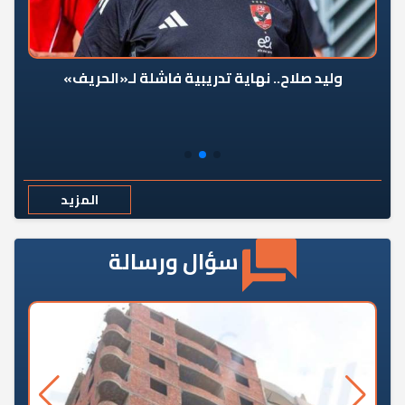
وليد صلاح.. نهاية تدريبية فاشلة لـ«الحريف»
المزيد
سؤال ورسالة