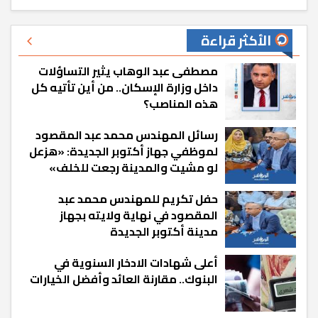
الأكثر قراءة
مصطفى عبد الوهاب يثير التساؤلات
داخل وزارة الإسكان.. من أين تأتيه كل
هذه المناصب؟
رسائل المهندس محمد عبد المقصود
لموظفي جهاز أكتوبر الجديدة: «هزعل
لو مشيت والمدينة رجعت للخلف»
حفل تكريم للمهندس محمد عبد
المقصود في نهاية ولايته بجهاز
مدينة أكتوبر الجديدة
أعلى شهادات الادخار السنوية في
البنوك.. مقارنة العائد وأفضل الخيارات