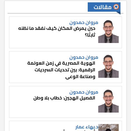
مقالات
مروان حمدون
حين يمرض المكان كيف نفقد ما نظنه
ثابتًا؟
مروان حمدون
الهوية المصرية في زمن العولمة
الرقمية: بين تحديات السرديات
وصناعة الوعي
مروان حمدون
الفصيل الهجين: خطاب بلا وطن
د.بهاء عمار