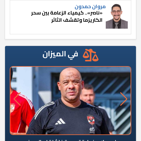
مروان حمدون
«ناصر».. كيمياء الزعامة بين سحر
الكاريزما وتقشف الثائر
في الميزان