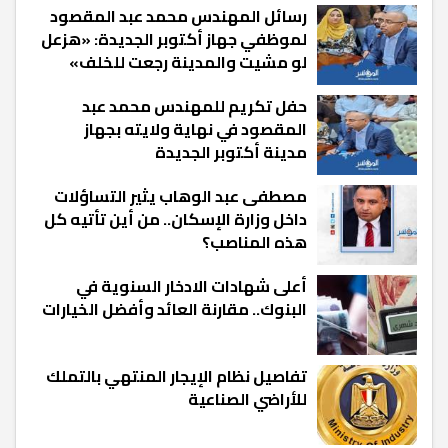
رسائل المهندس محمد عبد المقصود
لموظفي جهاز أكتوبر الجديدة: «هزعل
لو مشيت والمدينة رجعت للخلف»
حفل تكريم للمهندس محمد عبد
المقصود في نهاية ولايته بجهاز
مدينة أكتوبر الجديدة
مصطفى عبد الوهاب يثير التساؤلات
داخل وزارة الإسكان.. من أين تأتيه كل
هذه المناصب؟
أعلى شهادات الادخار السنوية في
البنوك.. مقارنة العائد وأفضل الخيارات
تفاصيل نظام الإيجار المنتهي بالتملك
للأراضي الصناعية