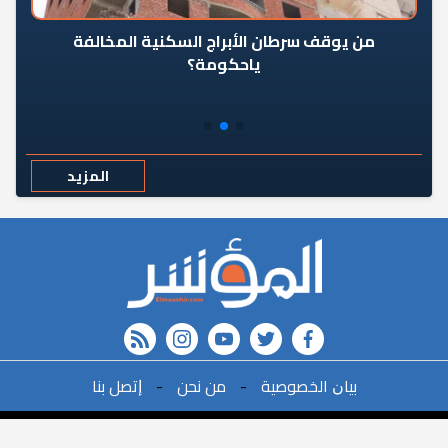
من يوقف سرطان الأبراج السكنية المخالفة
«ال
ياحكومة؟
مع
المزيد
rss feed
instagram
youtube
twitter
FACEBOOK
r
ﺑﻴﺎﻥ اﻟﺨﺼﻮﺻﻴﺔ
-
ﻣﻦ ﻧﺤﻦ
-
ﺇﺗﺼﻞ ﺑﻨﺎ
البحث
©2021All Rights Reserved. | Powered By