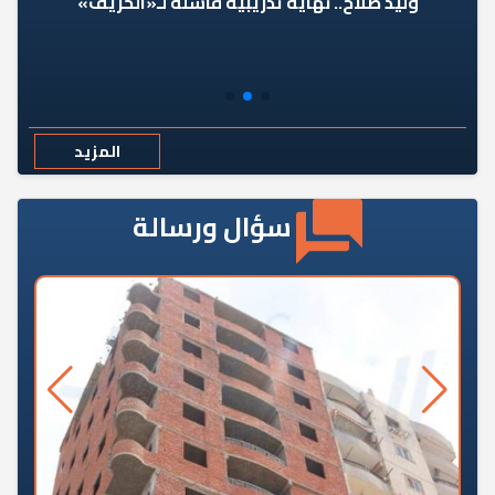
وليد صلاح.. نهاية تدريبية فاشلة لـ«الحريف»
المزيد
سؤال ورسالة