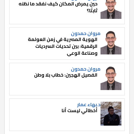
حين يمرض المكان كيف نفقد ما نظنه
ثابتًا؟
مروان حمدون
الهوية المصرية في زمن العولمة
الرقمية: بين تحديات السرديات
وصناعة الوعي
مروان حمدون
الفصيل الهجين: خطاب بلا وطن
د.بهاء عمار
أخطائي ليست أنا