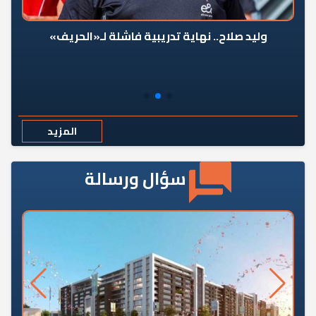
وليد صلاح.. نهاية تدريبية فاشلة لـ«الحريف»
المزيد
سؤال ورسالة