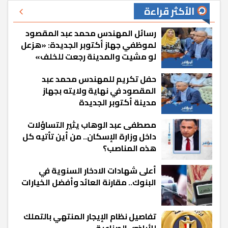
الأكثر قراءة
رسائل المهندس محمد عبد المقصود
لموظفي جهاز أكتوبر الجديدة: «هزعل
لو مشيت والمدينة رجعت للخلف»
حفل تكريم للمهندس محمد عبد
المقصود في نهاية ولايته بجهاز
مدينة أكتوبر الجديدة
مصطفى عبد الوهاب يثير التساؤلات
داخل وزارة الإسكان.. من أين تأتيه كل
هذه المناصب؟
أعلى شهادات الادخار السنوية في
البنوك.. مقارنة العائد وأفضل الخيارات
تفاصيل نظام الإيجار المنتهي بالتملك