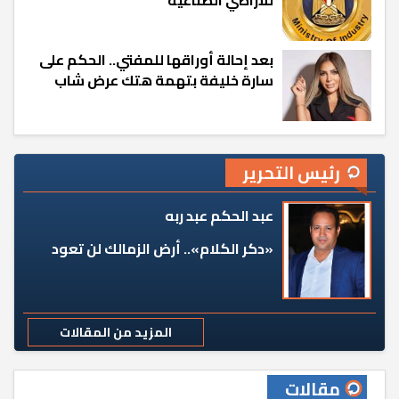
للأراضي الصناعية
بعد إحالة أوراقها للمفتي.. الحكم على
سارة خليفة بتهمة هتك عرض شاب
رئيس التحرير
عبد الحكم عبد ربه
«دكر الكلام».. أرض الزمالك لن تعود
المزيد من المقالات
مقالات