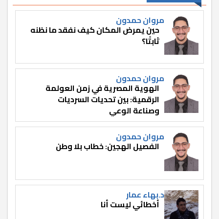
مروان حمدون
حين يمرض المكان كيف نفقد ما نظنه
ثابتًا؟
مروان حمدون
الهوية المصرية في زمن العولمة
الرقمية: بين تحديات السرديات
وصناعة الوعي
مروان حمدون
الفصيل الهجين: خطاب بلا وطن
د.بهاء عمار
أخطائي ليست أنا