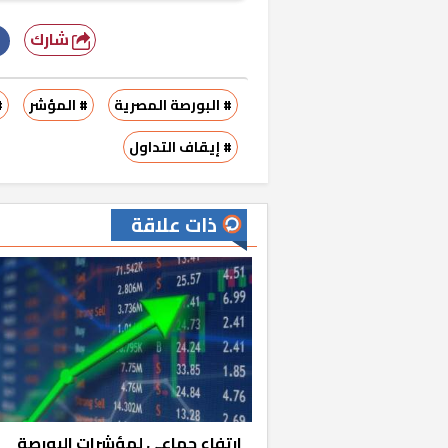
شارك
# البورصة المصرية
# المؤشر
#
# إيقاف التداول
ذات علاقة
ارتفاع جماعي لمؤشرات البورصة