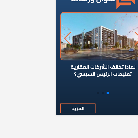
ن يوقف سرطان الأبراج السكنية
«المؤشر» يطرح السؤال ا
المخالفة ياحكومة؟
كان اختيار خريج معهد ال
رمضان وزيرًا للإسكان قرارًا
المزيد