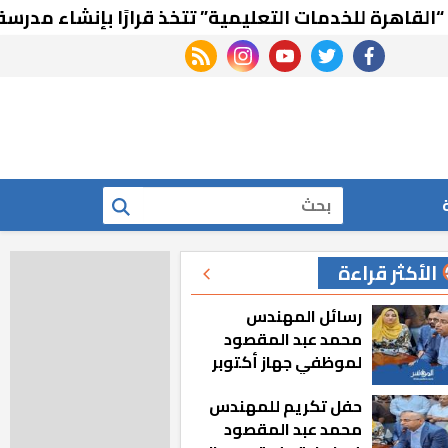
للخدمات التعليمية” تتخذ قرارًا بإنشاء مدرسة في رشيد
rss feed
instagram
youtube
twitter
facebook
بحث
الأكثر قراءة
رسائل المهندس
محمد عبد المقصود
لموظفي جهاز أكتوبر
الجديدة: «هزعل لو
حفل تكريم للمهندس
مشيت والمدينة
محمد عبد المقصود
رجعت للخلف»