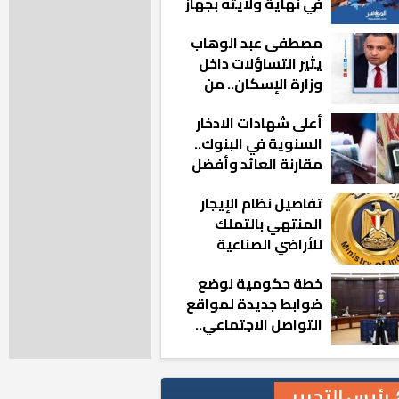
في نهاية ولايته بجهاز
مدينة أكتوبر الجديدة
مصطفى عبد الوهاب
يثير التساؤلات داخل
وزارة الإسكان.. من
أين تأتيه كل هذه
أعلى شهادات الادخار
المناصب؟
السنوية في البنوك..
مقارنة العائد وأفضل
الخيارات
تفاصيل نظام الإيجار
المنتهي بالتملك
للأراضي الصناعية
خطة حكومية لوضع
ضوابط جديدة لمواقع
التواصل الاجتماعي..
تعرف على التفاصيل
رئيس التحرير