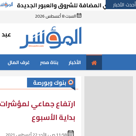
أحدث الأخبار
راضي المضافة للشروق والعبور الجديدة
بـ167 مليون جنيه.. “دايس” تطرح أرض للبيع
السبت 8 أغسطس 2026
عبد ا
الأخبار
بناة مصر
غرف المال
بنوك وبورصة
ارتفاع جماعي لمؤشرات
بداية الأسبوع
11:58 ص - الأحد 22 أغسطس 2021