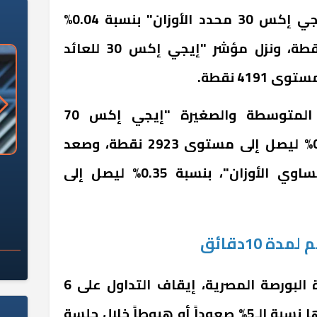
2505 نقطة، وقفز مؤشر "إيجي إكس 30 محدد الأوزان" بنسبة 0.04%
ليصل إلى مستوى 13103 نقطة، ونزل مؤشر "إيجي إكس 30 للعائد
كما ارتفع مؤشر الشركات المتوسطة والصغيرة "إيجي إكس 70
متساوي الأوزان" بنسبة 0.53% ليصل إلى مستوى 2923 نقطة، وصعد
«وزارة الآثار»: العُثور على 10 توابيت
سلامة الغذاء: 285 ألف طن صادرات
مؤشر "إيجي إكس 100 متساوي الأوزان"، بنسبة 0.35% ليصل إلى
 مقبرة "باكي"
غذائية في أسبوع
في سياق متصل أعلنت إدارة البورصة المصرية، إيقاف التداول على 6
أسهم لمدة 10دقائق لتجاوزها نسبة الـ5% صعوداً أو هبوطاً خلال جلسة