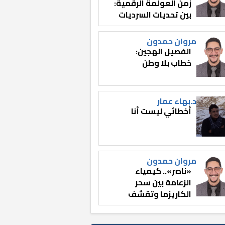
زمن العولمة الرقمية:
بين تحديات السرديات
وصناعة الوعي
مروان حمدون
الفصيل الهجين:
خطاب بلا وطن
د.بهاء عمار
أخطائي ليست أنا
مروان حمدون
«ناصر».. كيمياء
الزعامة بين سحر
الكاريزما وتقشف
الثائر