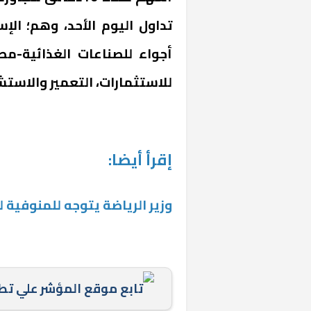
تداول اليوم الأحد، وهم؛ الإ
أجواء للصناعات الغذائية-م
للاستثمارات، التعمير والاستش
«المؤشر» يطرح 
إقرأ أيضا:
كان اختيار خري
رمضان وزيرًا للإ
وزير الرياضة يتوجه للمنوفية
تابع موقع المؤشر علي ت