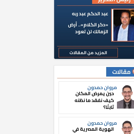
عبد الحكم عبد ربه
«دكر الكلام».. أرض
الزمالك لن تعود
المزيد من المقالات
مقالات
مروان حمدون
حين يمرض المكان
كيف نفقد ما نظنه
ثابتًا؟
مروان حمدون
الهوية المصرية في