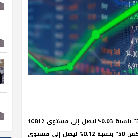
ارتفع مؤشر "إيجي إكس 30" بنسبة 0.03% ليصل إلى مستوى 10812
نقطة، وصعد مؤشر "إيجي إكس 50" بنسبة 0.12% ليصل إلى مستوى