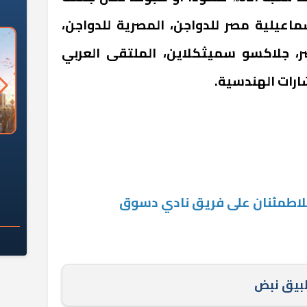
سماعيلية مصر للدواجن، المصرية للدواجن،
صر، جلاكسو سميثكلاين، الملتقى العربي
ارات الهندسية.
السؤال الصعب: هل
لماذا تخالف الشركات العقارية
م
ج معهد العاشر من
تعليمات الرئيس السيسي؟
سكان قرارًا صائبًا؟
 للاطمئنان على فريق نادي دسوق
طبيق نبض