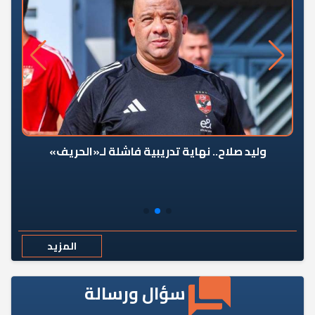
وليد صلاح.. نهاية تدريبية فاشلة لـ«الحريف»
المزيد
سؤال ورسالة