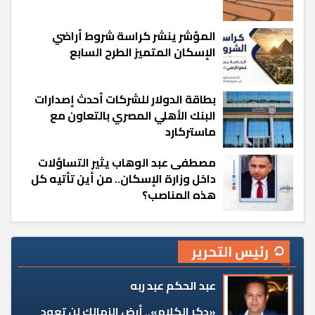
المؤشر ينشر كراسة شروط أراضي
الإسكان المتميز الطرح السابع
بطاقة الدولار للشركات أحدث إصدارات
البنك الأهلي المصري بالتعاون مع
ماستركارد
مصطفى عبد الوهاب يثير التساؤلات
داخل وزارة الإسكان.. من أين تأتيه كل
هذه المناصب؟
رئيس التحرير
عبد الحكم عبد ربه
«دكر الكلام».. أرض الزمالك لن تعود