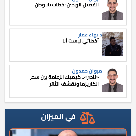
الفصيل الهجين: خطاب بلا وطن
د.بهاء عمار
أخطائي ليست أنا
مروان حمدون
«ناصر».. كيمياء الزعامة بين سحر
الكاريزما وتقشف الثائر
في الميزان