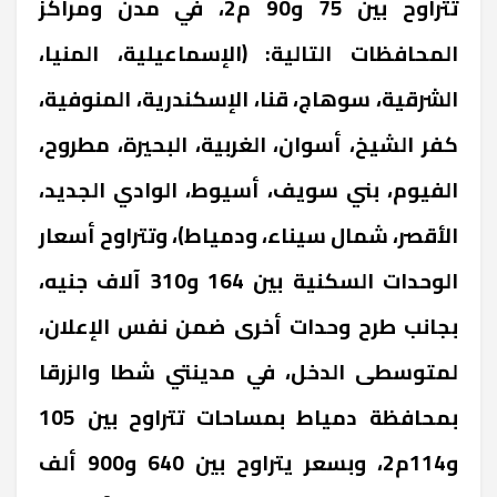
تتراوح بين 75 و90 م2، في مدن ومراكز
المحافظات التالية: (الإسماعيلية، المنيا،
الشرقية، سوهاج، قنا، الإسكندرية، المنوفية،
كفر الشيخ، أسوان، الغربية، البحيرة، مطروح،
الفيوم، بني سويف، أسيوط، الوادي الجديد،
الأقصر، شمال سيناء، ودمياط)، وتتراوح أسعار
الوحدات السكنية بين 164 و310 آلاف جنيه،
بجانب طرح وحدات أخرى ضمن نفس الإعلان،
لمتوسطى الدخل، في مدينتي شطا والزرقا
بمحافظة دمياط بمساحات تتراوح بين 105
و114م2، وبسعر يتراوح بين 640 و900 ألف