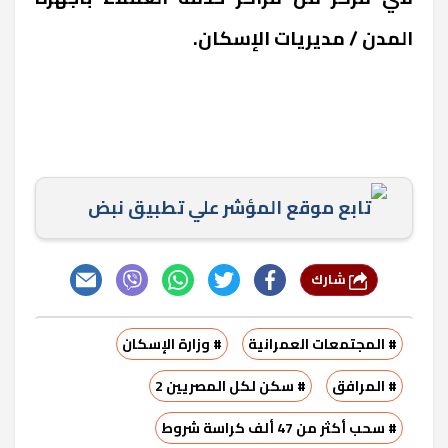
المدن / مديريات الإسكان.
تابع موقع المؤشر علي تطبيق نبض
شارك
# المجتمعات العمرانية
# وزارة الإسكان
# المرافق
# سكن لكل المصريين 2
# سحب أكثر من 47 ألف كراسة شروط