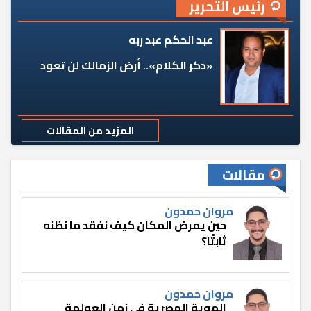
رئيس التحرير
عبد الحكم عبد ربه
«دكر الكلام».. أرض الزمالك لن تعود
المزيد من المقالات
مقالات
مروان حمدون
حين يمرض المكان كيف نفقد ما نظنه
ثابتًا؟
مروان حمدون
الهوية المصرية في زمن العولمة