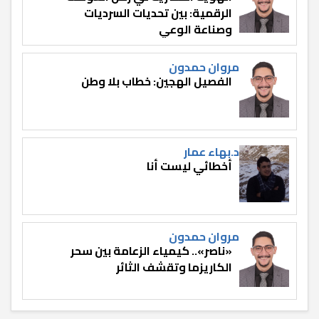
الرقمية: بين تحديات السرديات
وصناعة الوعي
مروان حمدون
الفصيل الهجين: خطاب بلا وطن
د.بهاء عمار
أخطائي ليست أنا
مروان حمدون
«ناصر».. كيمياء الزعامة بين سحر
الكاريزما وتقشف الثائر