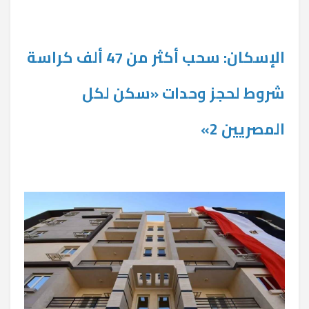
الإسكان: سحب أكثر من 47 ألف كراسة
شروط لحجز وحدات «سكن لكل
المصريين 2»