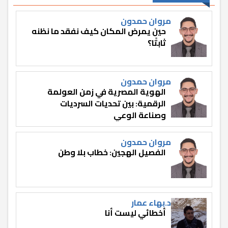
مروان حمدون
حين يمرض المكان كيف نفقد ما نظنه
ثابتًا؟
مروان حمدون
الهوية المصرية في زمن العولمة
الرقمية: بين تحديات السرديات
وصناعة الوعي
مروان حمدون
الفصيل الهجين: خطاب بلا وطن
د.بهاء عمار
أخطائي ليست أنا