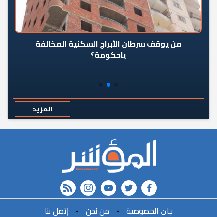
من يوقف سرطان الأبراج السكنية المخالفة
«ال
ياحكومة؟
مع
المزيد
rss feed
instagram
youtube
twitter
FACEBOOK
r
ﺑﻴﺎﻥ اﻟﺨﺼﻮﺻﻴﺔ
-
ﻣﻦ ﻧﺤﻦ
-
ﺇﺗﺼﻞ ﺑﻨﺎ