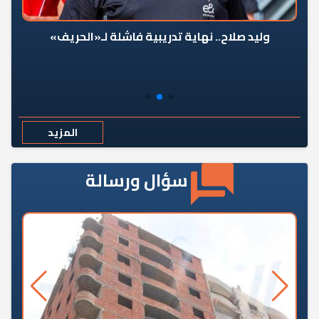
وليد صلاح.. نهاية تدريبية فاشلة لـ«الحريف»
المزيد
سؤال ورسالة