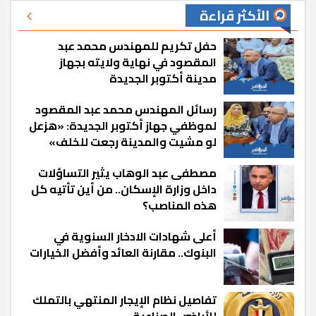
الأكثر قراءة
حفل تكريم للمهندس محمد عبد
المقصود في نهاية ولايته بجهاز
مدينة أكتوبر الجديدة
رسائل المهندس محمد عبد المقصود
لموظفي جهاز أكتوبر الجديدة: «هزعل
لو مشيت والمدينة رجعت للخلف»
مصطفى عبد الوهاب يثير التساؤلات
داخل وزارة الإسكان.. من أين تأتيه كل
هذه المناصب؟
أعلى شهادات الادخار السنوية في
البنوك.. مقارنة العائد وأفضل الخيارات
تفاصيل نظام الإيجار المنتهي بالتملك