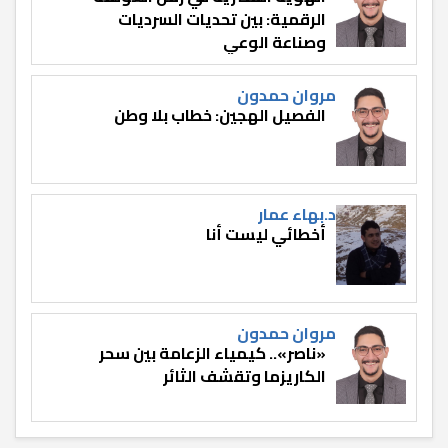
الرقمية: بين تحديات السرديات
وصناعة الوعي
مروان حمدون
الفصيل الهجين: خطاب بلا وطن
د.بهاء عمار
أخطائي ليست أنا
مروان حمدون
«ناصر».. كيمياء الزعامة بين سحر
الكاريزما وتقشف الثائر