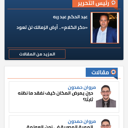
رئيس التحرير
عبد الحكم عبد ربه
«دكر الكلام».. أرض الزمالك لن تعود
المزيد من المقالات
مقالات
مروان حمدون
حين يمرض المكان كيف نفقد ما نظنه
ثابتًا؟
مروان حمدون
الهوية المصرية في زمن العولمة