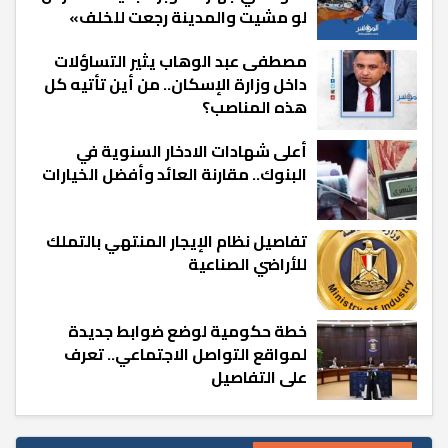
لو مشيت والمدينة رجعت للخلف»
مصطفى عبد الوهاب يثير التساؤلات
داخل وزارة الإسكان.. من أين تأتيه كل
هذه المناصب؟
أعلى شهادات الادخار السنوية في
البنوك.. مقارنة العائد وأفضل الخيارات
تفاصيل نظام الإيجار المنتهي بالتملك
للأراضي الصناعية
خطة حكومية لوضع ضوابط جديدة
لمواقع التواصل الاجتماعي.. تعرف
على التفاصيل