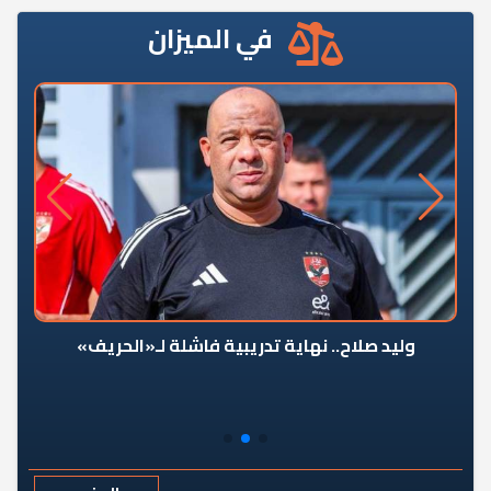
في الميزان
وليد صلاح.. نهاية تدريبية فاشلة لـ«الحريف»