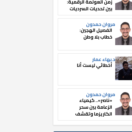
زمن العولمة الرقمية:
بين تحديات السرديات
وصناعة الوعي
مروان حمدون
الفصيل الهجين:
خطاب بلا وطن
د.بهاء عمار
أخطائي ليست أنا
مروان حمدون
«ناصر».. كيمياء
الزعامة بين سحر
الكاريزما وتقشف
الثائر