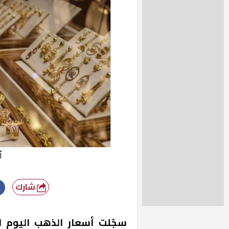
أ
شارك