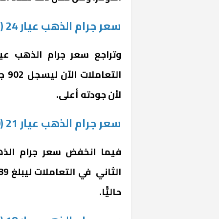
سعر جرام الذهب عيار 24 (902 جنيه)
الت
لأن جودته أعلى.
«المؤشر» يطرح 
كان اختيار خري
سعر جرام الذهب عيار 21 (789 جنيها)
رمضان وزيرًا للإ
حاليًّا.