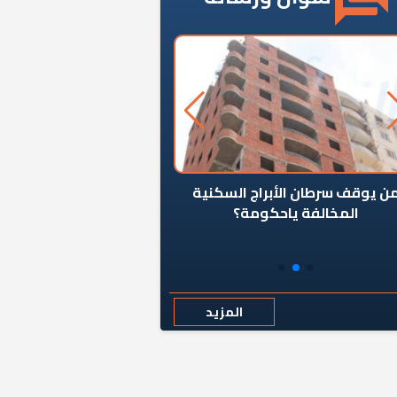
ن يوقف سرطان الأبراج السكنية
«المؤشر» يطرح السؤال ا
المخالفة ياحكومة؟
كان اختيار خريج معهد ال
رمضان وزيرًا للإسكان قرارًا
المزيد