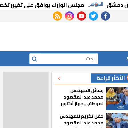
مجلس الوزراء يوافق على تغيير تخصيص قطع أ
rss feed
instagram
youtube
twitter
facebook
بحث
الأكثر قراءة
رسائل المهندس
محمد عبد المقصود
لموظفي جهاز أكتوبر
الجديدة: «هزعل لو
حفل تكريم للمهندس
مشيت والمدينة
محمد عبد المقصود
رجعت للخلف»