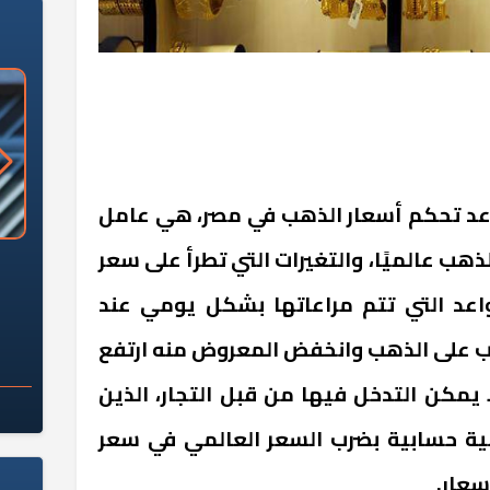
معروف أن هناك 3 قواعد تحكم أسعار الذهب في مصر، هي عامل
هب عالميًا، والتغيرات التي تطرأ على سعر
«وزارة الآثار»: العُثور على 10 توابيت
سلامة الغذاء: 285 ألف طن صادرات
 مقبرة "باكي"
غذائية في أسبوع
واعد التي تتم مراعاتها بشكل يومي عند
طلب على الذهب وانخفض المعروض منه ارتفع
 يمكن التدخل فيها من قبل التجار، الذين
ة حسابية بضرب السعر العالمي في سعر
سعار.