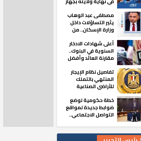
في نهاية ولايته بجهاز
مدينة أكتوبر الجديدة
مصطفى عبد الوهاب
يثير التساؤلات داخل
وزارة الإسكان.. من
أين تأتيه كل هذه
أعلى شهادات الادخار
المناصب؟
السنوية في البنوك..
مقارنة العائد وأفضل
الخيارات
تفاصيل نظام الإيجار
المنتهي بالتملك
للأراضي الصناعية
خطة حكومية لوضع
ضوابط جديدة لمواقع
التواصل الاجتماعي..
تعرف على التفاصيل
رئيس التحرير