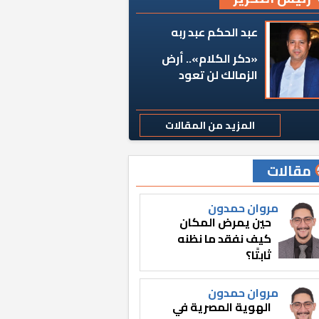
عبد الحكم عبد ربه
«دكر الكلام».. أرض
الزمالك لن تعود
المزيد من المقالات
مقالات
مروان حمدون
حين يمرض المكان
كيف نفقد ما نظنه
ثابتًا؟
مروان حمدون
الهوية المصرية في