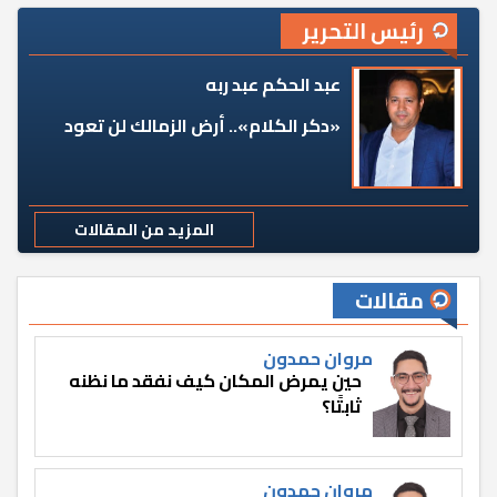
رئيس التحرير
عبد الحكم عبد ربه
«دكر الكلام».. أرض الزمالك لن تعود
المزيد من المقالات
مقالات
مروان حمدون
حين يمرض المكان كيف نفقد ما نظنه
ثابتًا؟
مروان حمدون