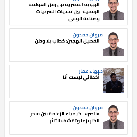
الهوية المصرية في زمن العولمة
الرقمية: بين تحديات السرديات
وصناعة الوعي
مروان حمدون
الفصيل الهجين: خطاب بلا وطن
د.بهاء عمار
أخطائي ليست أنا
مروان حمدون
«ناصر».. كيمياء الزعامة بين سحر
الكاريزما وتقشف الثائر