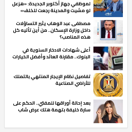
لموظفي جهاز أكتوبر الجديدة: «هزعل
لو مشيت والمدينة رجعت للخلف»
مصطفى عبد الوهاب يثير التساؤلات
داخل وزارة الإسكان.. من أين تأتيه كل
هذه المناصب؟
أعلى شهادات الادخار السنوية في
البنوك.. مقارنة العائد وأفضل الخيارات
تفاصيل نظام الإيجار المنتهي بالتملك
للأراضي الصناعية
بعد إحالة أوراقها للمفتي.. الحكم على
سارة خليفة بتهمة هتك عرض شاب