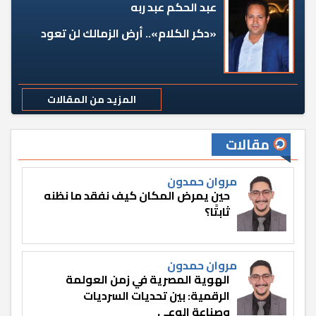
عبد الحكم عبد ربه
«دكر الكلام».. أرض الزمالك لن تعود
المزيد من المقالات
مقالات
مروان حمدون
حين يمرض المكان كيف نفقد ما نظنه
ثابتًا؟
مروان حمدون
الهوية المصرية في زمن العولمة
الرقمية: بين تحديات السرديات
وصناعة الوعي