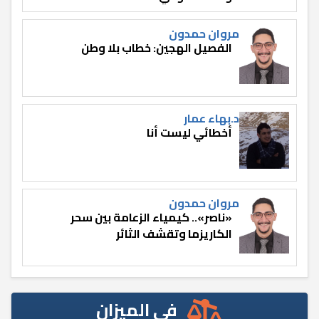
مروان حمدون
الفصيل الهجين: خطاب بلا وطن
د.بهاء عمار
أخطائي ليست أنا
مروان حمدون
«ناصر».. كيمياء الزعامة بين سحر
الكاريزما وتقشف الثائر
في الميزان