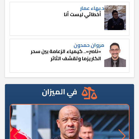
د.بهاء عمار
أخطائي ليست أنا
مروان حمدون
«ناصر».. كيمياء الزعامة بين سحر
الكاريزما وتقشف الثائر
في الميزان