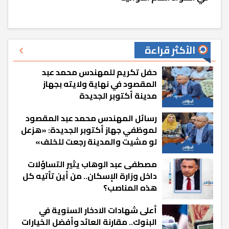
الأكثر قراءة
حفل تكريم للمهندس محمد عبد
المقصود في نهاية ولايته بجهاز
مدينة أكتوبر الجديدة
رسائل المهندس محمد عبد المقصود
لموظفي جهاز أكتوبر الجديدة: «هزعل
لو مشيت والمدينة رجعت للخلف»
مصطفى عبد الوهاب يثير التساؤلات
داخل وزارة الإسكان.. من أين تأتيه كل
هذه المناصب؟
أعلى شهادات الادخار السنوية في
البنوك.. مقارنة العائد وأفضل الخيارات