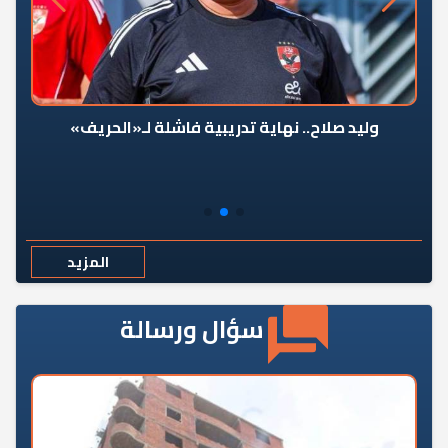
وليد صلاح.. نهاية تدريبية فاشلة لـ«الحريف»
المزيد
سؤال ورسالة