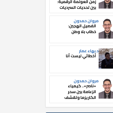
زمن العولمة الرقمية:
بين تحديات السرديات
وصناعة الوعي
مروان حمدون
الفصيل الهجين:
خطاب بلا وطن
د.بهاء عمار
أخطائي ليست أنا
مروان حمدون
«ناصر».. كيمياء
الزعامة بين سحر
الكاريزما وتقشف
الثائر