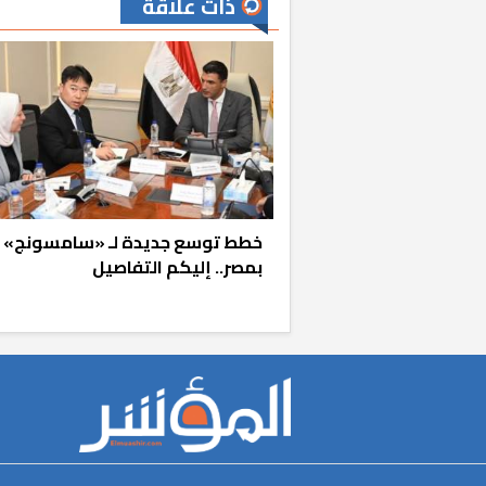
ذات علاقة
خطط توسع جديدة لـ «سامسونج»
بمصر.. إليكم التفاصيل