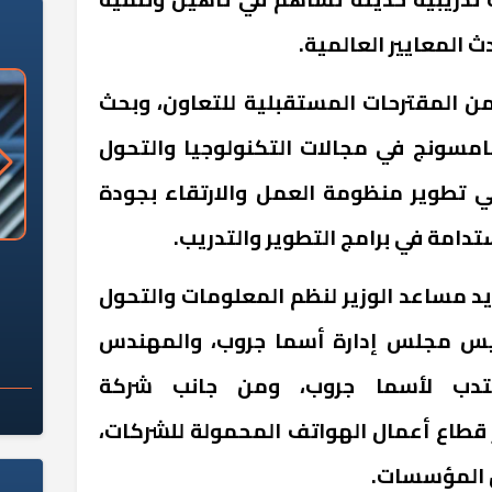
 المعايير العالمية
.
من المقترحات المستقبلية للتعاون، وبحث
مسونج في مجالات التكنولوجيا والتحول
ي تطوير منظومة العمل والارتقاء بجودة
دامة في برامج التطوير والتدريب
.
«وزارة الآثار»: العُثور على 10 توابيت
سلامة الغذاء: 285 ألف طن صادرات
 مقبرة "باكي"
غذائية في أسبوع
يد مساعد الوزير لنظم المعلومات والتحول
س مجلس إدارة أسما جروب، والمهندس
دب لأسما جروب، ومن جانب شركة
قطاع أعمال الهواتف المحمولة للشركات،
ل المؤسسات
.