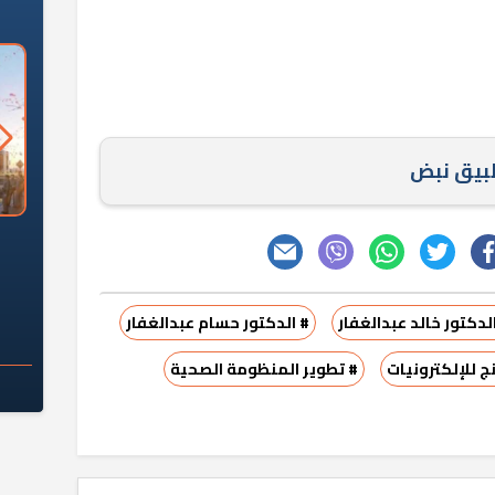
طبيق نبض
السؤال الصعب: هل
لماذا تخالف الشركات العقارية
م
ج معهد العاشر من
تعليمات الرئيس السيسي؟
سكان قرارًا صائبًا؟
لدكتور خالد عبدالغفار
# الدكتور حسام عبدالغفار
 للإلكترونيات
# تطوير المنظومة الصحية