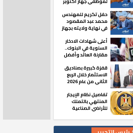
لموظفي جهاز أكتوبر
الجديدة: «هزعل لو
حفل تكريم للمهندس
مشيت والمدينة
محمد عبد المقصود
رجعت للخلف»
في نهاية ولايته بجهاز
مدينة أكتوبر الجديدة
أعلى شهادات الادخار
السنوية في البنوك..
مقارنة العائد وأفضل
الخيارات
قفزة كبيرة بصناديق
الاستثمار خلال الربع
الثاني من عام 2026
تفاصيل نظام الإيجار
المنتهي بالتملك
للأراضي الصناعية
رئيس التحرير