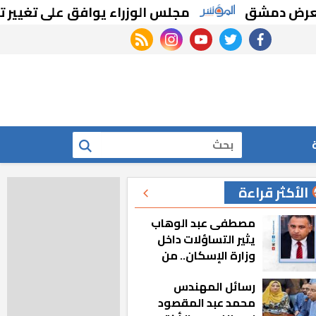
دمشق
مجلس الوزراء يوافق على تغيير تخصيص
rss feed
instagram
youtube
twitter
facebook
بحث
الأكثر قراءة
مصطفى عبد الوهاب
يثير التساؤلات داخل
وزارة الإسكان.. من
أين تأتيه كل هذه
رسائل المهندس
المناصب؟
محمد عبد المقصود