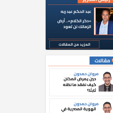
عبد الحكم عبد ربه
«دكر الكلام».. أرض
الزمالك لن تعود
المزيد من المقالات
مقالات
مروان حمدون
حين يمرض المكان
كيف نفقد ما نظنه
ثابتًا؟
مروان حمدون
الهوية المصرية في