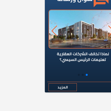
ن يوقف سرطان الأبراج السكنية
«المؤشر» يطرح السؤال ا
المخالفة ياحكومة؟
كان اختيار خريج معهد ال
رمضان وزيرًا للإسكان قرارًا
المزيد