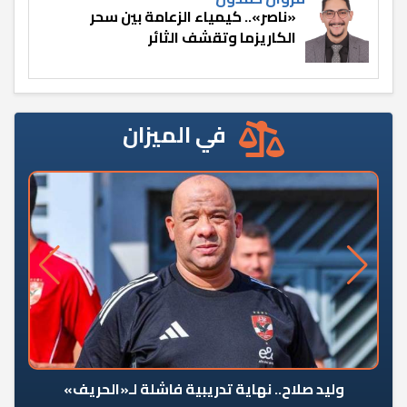
«ناصر».. كيمياء الزعامة بين سحر
الكاريزما وتقشف الثائر
في الميزان
وليد صلاح.. نهاية تدريبية فاشلة لـ«الحريف»