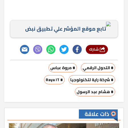
تابع موقع المؤشر علي تطبيق نبض
شارك
# التحول الرقمي
# مروة عباس
# شركة راية لتكنولوجيا
# Raya IT
# هشام عبد الرسول
ذات علاقة