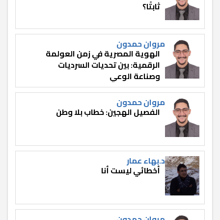
ثابتًا؟
مروان حمدون
الهوية المصرية في زمن العولمة
الرقمية: بين تحديات السرديات
وصناعة الوعي
مروان حمدون
الفصيل الهجين: خطاب بلا وطن
د.بهاء عمار
أخطائي ليست أنا
مروان حمدون