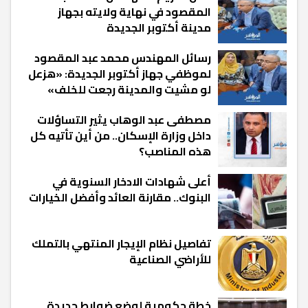
المقصود في نهاية ولايته بجهاز
مدينة أكتوبر الجديدة
رسائل المهندس محمد عبد المقصود
لموظفي جهاز أكتوبر الجديدة: «هزعل
لو مشيت والمدينة رجعت للخلف»
مصطفى عبد الوهاب يثير التساؤلات
داخل وزارة الإسكان.. من أين تأتيه كل
هذه المناصب؟
أعلى شهادات الادخار السنوية في
البنوك.. مقارنة العائد وأفضل الخيارات
تفاصيل نظام الإيجار المنتهي بالتملك
للأراضي الصناعية
خطة حكومية لوضع ضوابط جديدة