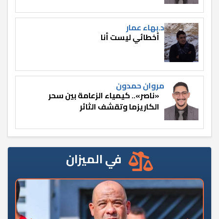
د.بهاء عمار
أخطائي ليست أنا
مروان حمدون
«ناصر».. كيمياء الزعامة بين سحر
الكاريزما وتقشف الثائر
في الميزان