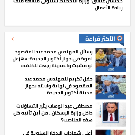
د.حسين عيسى: وزارة التخطيط ستتولى متابعة ملف
ريادة الأعمال
الأكثر قراءة
رسائل المهندس محمد عبد المقصود
لموظفي جهاز أكتوبر الجديدة: «هزعل
لو مشيت والمدينة رجعت للخلف»
حفل تكريم للمهندس محمد عبد
المقصود في نهاية ولايته بجهاز
مدينة أكتوبر الجديدة
مصطفى عبد الوهاب يثير التساؤلات
داخل وزارة الإسكان.. من أين تأتيه كل
هذه المناصب؟
أعلى شهادات الادخار السنوية في