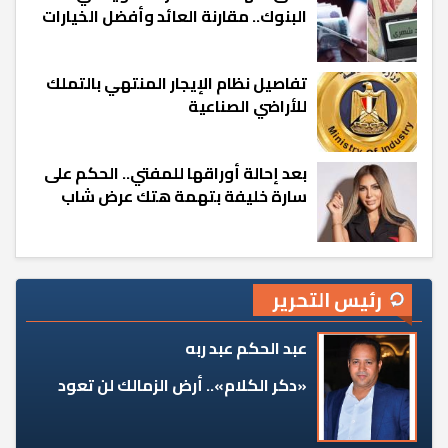
البنوك.. مقارنة العائد وأفضل الخيارات
تفاصيل نظام الإيجار المنتهي بالتملك
للأراضي الصناعية
بعد إحالة أوراقها للمفتي.. الحكم على
سارة خليفة بتهمة هتك عرض شاب
رئيس التحرير
عبد الحكم عبد ربه
«دكر الكلام».. أرض الزمالك لن تعود