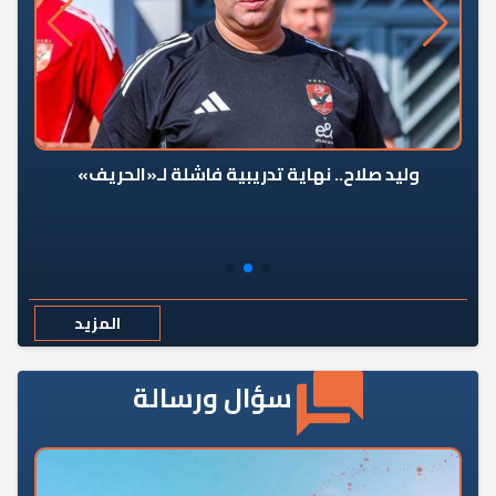
وليد صلاح.. نهاية تدريبية فاشلة لـ«الحريف»
المزيد
سؤال ورسالة