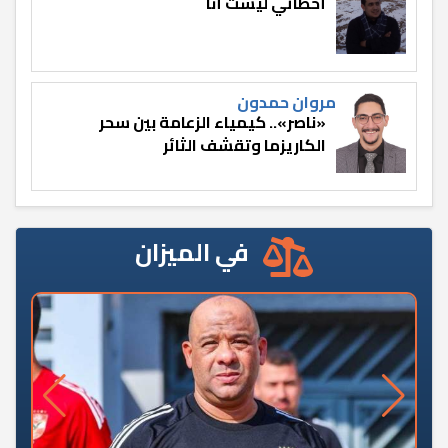
أخطائي ليست أنا
مروان حمدون
«ناصر».. كيمياء الزعامة بين سحر
الكاريزما وتقشف الثائر
في الميزان