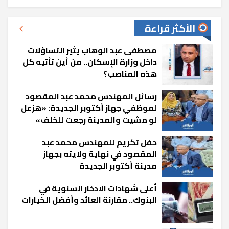
الأكثر قراءة
مصطفى عبد الوهاب يثير التساؤلات
داخل وزارة الإسكان.. من أين تأتيه كل
هذه المناصب؟
رسائل المهندس محمد عبد المقصود
لموظفي جهاز أكتوبر الجديدة: «هزعل
لو مشيت والمدينة رجعت للخلف»
حفل تكريم للمهندس محمد عبد
المقصود في نهاية ولايته بجهاز
مدينة أكتوبر الجديدة
أعلى شهادات الادخار السنوية في
البنوك.. مقارنة العائد وأفضل الخيارات