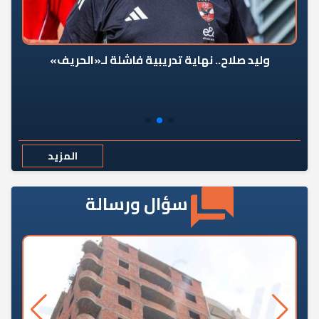
وليد صلاح.. نهاية تدريبية فاشلة لـ«الحريف»
المزيد
سؤال ورسالة