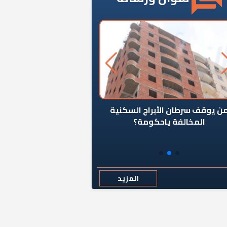
ن يوقف سرطان الأبراج السكنية
«المؤشر» يطرح السؤال ا
المخالفة ياحكومة؟
كان اختيار خريج معهد ال
رمضان وزيرًا للإسكان قرارًا
المزيد