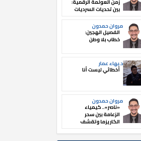
زمن العولمة الرقمية:
بين تحديات السرديات
وصناعة الوعي
مروان حمدون
الفصيل الهجين:
خطاب بلا وطن
د.بهاء عمار
أخطائي ليست أنا
مروان حمدون
«ناصر».. كيمياء
الزعامة بين سحر
الكاريزما وتقشف
الثائر