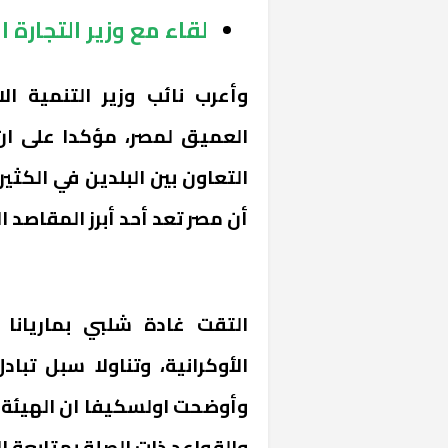
لقاء مع وزير التجارة ا
وأعرب نائب وزير التنمية ال
العميق لمصر، مؤكدا على ا
التعاون بين البلدين في الكثي
أن مصر تعد أحد أبرز المقاصد 
«المؤشر» يطرح 
كان اختيار خري
رمضان وزيرًا للإ
التقت غادة شلبي بماريانا
الأوكرانية، وتناولا سبل تباد
وأوضحت اولسكيفا ان الهيئة ت
والقواعد ذات الصلة بمتابعة ا