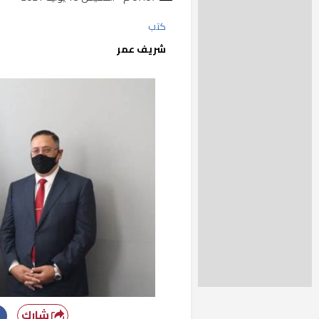
كتب
شريف عمر
شارك