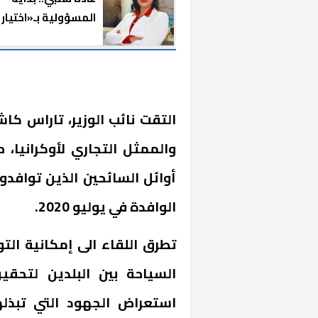
المسؤولية بـ«اختيار
مفاجئ»
التقت نائب الوزير، تاراس كاش
والممثل التجاري لأوكرانيا، 
أوائل السائحين الذين توافدو
الوافدة في يوليو 2020.
تطرق اللقاء الى إمكانية ا
السياحة بين البلدين لتحق
استعراض الجهود التي تبذله