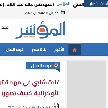
م الفني
أحدث الأخبار
المهندس علاء عبد اللاه: إقامة صرح 
الخميس 6 أغسطس 2026
عبد ا
الأخبار
بناة مصر
غرف المال
غرف المال
غادة شلبي في مهمة تر
الأوكرانية كييف (صور)
07:07 م - الخميس 15 يوليه 2021