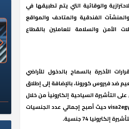
احترازية والوقائية التي يتم تطبيقها في
المنشآت الفندقية والمتاحف والمواقع
ات الأمن والسلامة للعاملين بالقطاع
«وزارة الآثار»: العُثور على 10 توابيت
سلامة الغذاء: 285 ألف طن صادرات
ارات الأخيرة بالسماح بالدخول للأراضي
 مقبرة "باكي"
غذائية في أسبوع
م ضد فيروس كورونا، بالإضافة إلى إطلاق
ى التأشيرة السياحية إلكترونياً من خلال
visa2eg
حيث أصبح إجمالي عدد الجنسيات
إلكترونيا 74 جنسية.