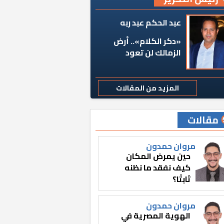
عبد الحكم عبد ربه
«دكر الكلام».. أرض
الزمالك لن تعود
المزيد من المقالات
مقالات
مروان حمدون
حين يمرض المكان
كيف نفقد ما نظنه
ثابتًا؟
مروان حمدون
الهوية المصرية في