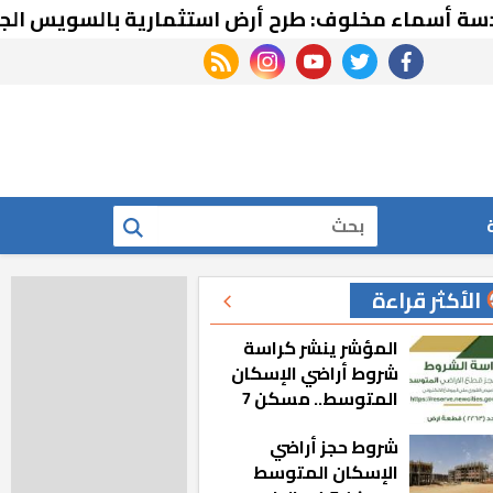
 مخلوف: طرح أرض استثمارية بالسويس الجديدة لإق
rss feed
instagram
youtube
twitter
facebook
بحث
الأكثر قراءة
المؤشر ينشر كراسة
شروط أراضي الإسكان
المتوسط.. مسكن 7
شروط حجز أراضي
الإسكان المتوسط