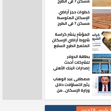
مسكن 7 في الطرح
الجديد
خطوات حجز أراضي
الإسكان المتوسط
مسكن 7 في الطرح
الجديد
المؤشر ينشر كراسة
شروط أراضي الإسكان
المتميز الطرح السابع
بطاقة الدولار
للشركات أحدث
إصدارات البنك الأهلي
المصري بالتعاون مع
مصطفى عبد الوهاب
ماستركارد
يثير التساؤلات داخل
وزارة الإسكان.. من
أين تأتيه كل هذه
المناصب؟
رئيس التحرير