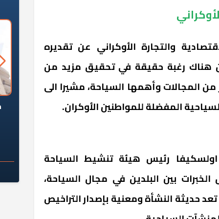
لأوكراني
اقتصادية والتجارة الأوكراني عن تقديره
ن هناك رغبة حقيقة في تحقيق مزيد من
ر من المجالات وأهمها السياحة، مشيرا الى
السياحية المفضلة للمواطنين الأوكران.
السؤال الصعب: هل
لماذا تخالف الشركات العقارية
م
ج معهد العاشر من
تعليمات الرئيس السيسي؟
سكان قرارًا صائبًا؟
 اولسكيفا رئيس هيئة تنشيط السياحة
ل الخبرات بين البلدين في مجال السياحة،
عد حديثة النشأة ومعنية بإصدار التراخيص
لمنشآت السياحية.