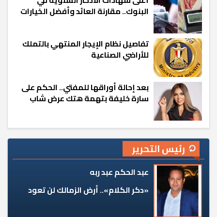
أعلى شهادات الادخار السنوية في
البنوك.. مقارنة العائد وأفضل الخيارات
تفاصيل نظام الإيجار المنتهي بالتملك
للأراضي الصناعية
بعد إحالة أوراقها للمفتي.. الحكم على
سارة خليفة بتهمة هتك عرض شاب
رئيس التحرير
عبد الحكم عبد ربه
«دكر الكلام».. أرض الزمالك لن تعود