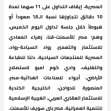
المصرية، إيقاف التداول على 11 سهما لمدة
10 دقائق لتجاوزها نسبة الـ5% صعوداً أو
هبوطاً خلال جلسة تداول اليوم الخميس،
وهم؛ مصر للأسمنت-قنا، زهراء المعادي
للاستثمار والتعمير، رواد السياحة-رواد،
المصرية للمنتجعات السياحية، دلتا للطباعة
والتغليف، وادي كوم امبو لاستصلاح
الأراضي، أجواء للصناعات الغذائية-مصر،
المنصورة للدواجن، الخليجية الكندية
للاستثمار العقاري العربي، الغربية الإسلامية
للتنمية العمرانية، مصر بني سويف للأسمنت.