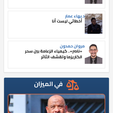
د.بهاء عمار
أخطائي ليست أنا
مروان حمدون
«ناصر».. كيمياء الزعامة بين سحر
الكاريزما وتقشف الثائر
في الميزان