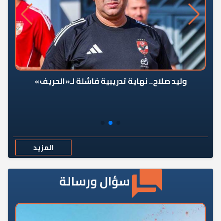
وليد صلاح.. نهاية تدريبية فاشلة لـ«الحريف»
المزيد
سؤال ورسالة