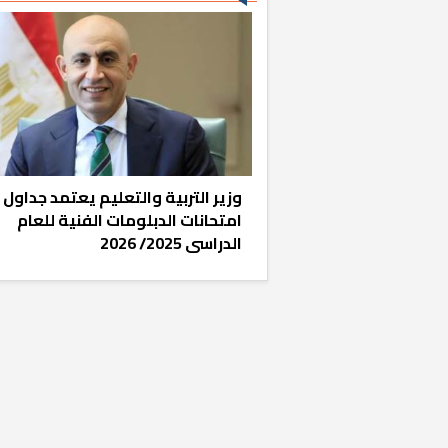
وزير التربية والتعليم يعتمد جداول
امتحانات الدبلومات الفنية للعام
لعُثور على 10 توابيت
سلامة الغذاء: 285 ألف طن صادرات
وليد صلاح.. نها
الدراسى 2025/ 2026
غذائية في أسبوع
لـ«ا