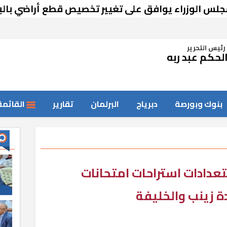
لوزراء يوافق على تغيير تخصيص قطع أراضي بالبحير
رئيس التحرير
لحكم عبد ربه
بنوك وبورصة
دبرياج
البرلمان
تقارير
القائمة
عدادات استراحات امتحانات
ة زينب والخليفة