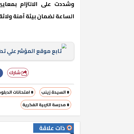
وشددت على الالتزام بمعايير
الساعة لضمان بيئة آمنة ولائق
تابع موقع المؤشر علي ت
شارك
# السيدة زينب
# امتحانات الدبلو
# مدرسة التربية الفكرية
ذات علاقة