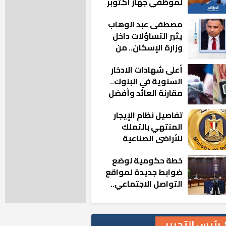
لموظفي جهاز أكتوبر
الجديدة: «هزعل لو
مصطفى عبد الوهاب
مشيت والمدينة
يثير التساؤلات داخل
رجعت للخلف»
وزارة الإسكان.. من
أين تأتيه كل هذه
أعلى شهادات الادخار
المناصب؟
السنوية في البنوك..
مقارنة العائد وأفضل
الخيارات
تفاصيل نظام الإيجار
المنتهي بالتملك
للأراضي الصناعية
خطة حكومية لوضع
ضوابط جديدة لمواقع
التواصل الاجتماعي..
تعرف على التفاصيل
رئيس التحرير