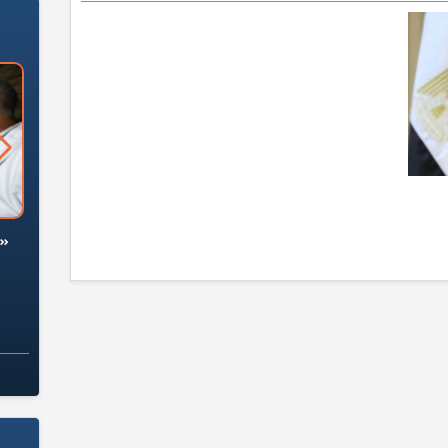
ية تدريبية فاشلة
«وزارة الآثار»: العُثور على 10 توابيت
لحريف»
خشبية بفناء مقبرة "باكي"