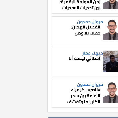
زمن العولمة الرقمية:
بين تحديات السرديات
وصناعة الوعي
مروان حمدون
الفصيل الهجين:
خطاب بلا وطن
د.بهاء عمار
أخطائي ليست أنا
مروان حمدون
«ناصر».. كيمياء
الزعامة بين سحر
الكاريزما وتقشف
الثائر