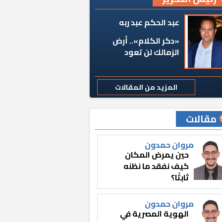
عبد الحكم عبد ربه
«دكر الكلام».. أرض
الزمالك لن تعود
المزيد من المقالات
مقالات
مروان حمدون
حين يمرض المكان
كيف نفقد ما نظنه
ثابتًا؟
مروان حمدون
الهوية المصرية في