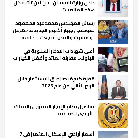
داخل وزارة الإسكان.. من أين تأتيه كل
هذه المناصب؟
رسائل المهندس محمد عبد المقصود
لموظفي جهاز أكتوبر الجديدة: «هزعل
لو مشيت والمدينة رجعت للخلف»
أعلى شهادات الادخار السنوية في
البنوك.. مقارنة العائد وأفضل الخيارات
قفزة كبيرة بصناديق الاستثمار خلال
الربع الثاني من عام 2026
تفاصيل نظام الإيجار المنتهي بالتملك
للأراضي الصناعية
أسعار أراضي الإسكان المتميز في 7