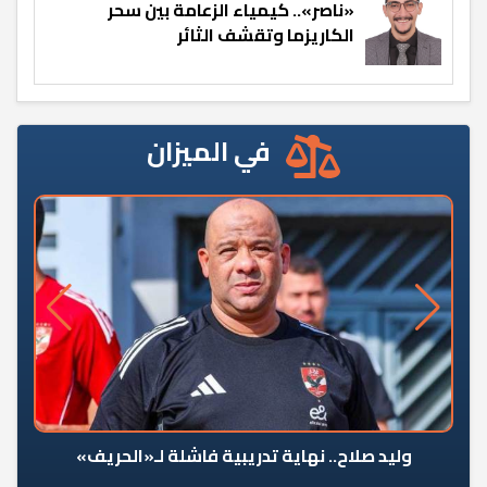
«ناصر».. كيمياء الزعامة بين سحر
الكاريزما وتقشف الثائر
في الميزان
وليد صلاح.. نهاية تدريبية فاشلة لـ«الحريف»