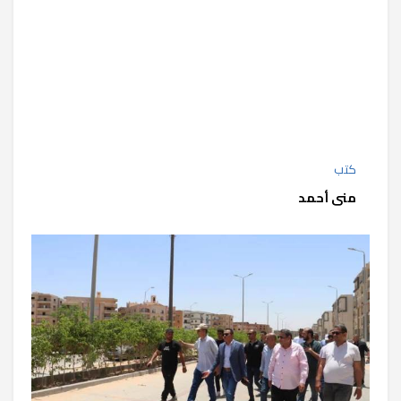
كتب
منى أحمد