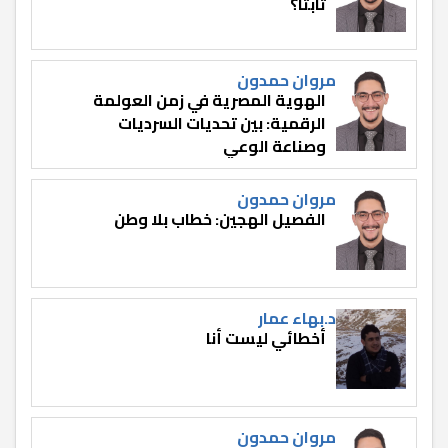
ثابتًا؟
مروان حمدون
الهوية المصرية في زمن العولمة
الرقمية: بين تحديات السرديات
وصناعة الوعي
مروان حمدون
الفصيل الهجين: خطاب بلا وطن
د.بهاء عمار
أخطائي ليست أنا
مروان حمدون