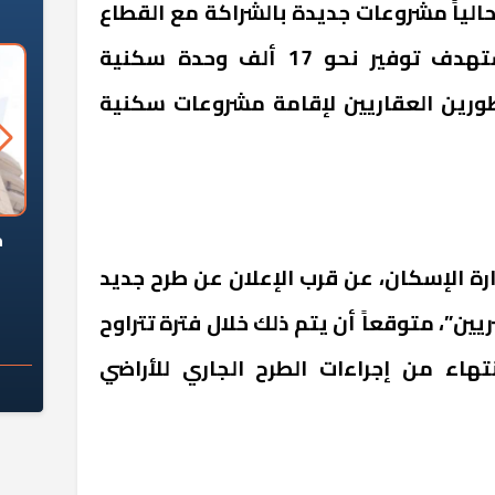
الياً مشروعات جديدة بالشراكة مع القطاع
الخاص، من بينها برنامج يستهدف توفير نحو 17 ألف وحدة سكنية
طورين العقاريين لإقامة مشروعات سكنية
السؤال الصعب: هل
لماذا تخالف الشركات العقارية
م
ج معهد العاشر من
تعليمات الرئيس السيسي؟
 الإسكان، عن قرب الإعلان عن طرح جديد
سكان قرارًا صائبًا؟
”، متوقعاً أن يتم ذلك خلال فترة تتراوح
تهاء من إجراءات الطرح الجاري للأراضي