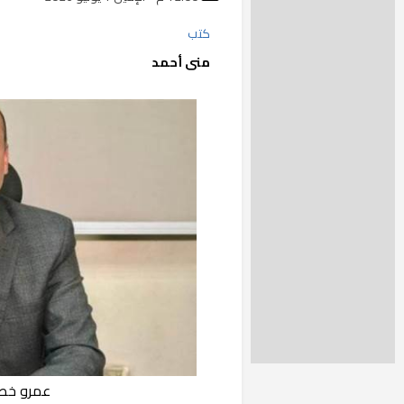
كتب
منى أحمد
عمرو خطا