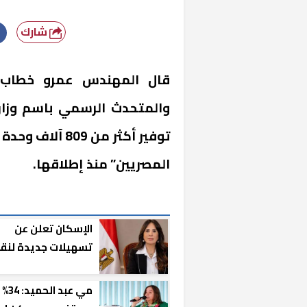
شارك
قال المهندس عمرو خطاب، 
والمتحدث الرسمي باسم وزار
توفير أكثر من 
المصريين” منذ إطلاقها.
الإسكان تعلن عن
تسهيلات جديدة لنق
ملكية الوحدات العقار
إليكم التفاصيل
مي عبد ا