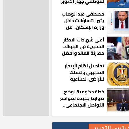
لموظفي جهاز أكتوبر
الجديدة: «هزعل لو
مصطفى عبد الوهاب
مشيت والمدينة
يثير التساؤلات داخل
رجعت للخلف»
وزارة الإسكان.. من
أين تأتيه كل هذه
أعلى شهادات الادخار
المناصب؟
السنوية في البنوك..
مقارنة العائد وأفضل
الخيارات
تفاصيل نظام الإيجار
المنتهي بالتملك
للأراضي الصناعية
خطة حكومية لوضع
ضوابط جديدة لمواقع
التواصل الاجتماعي..
تعرف على التفاصيل
رئيس التحرير