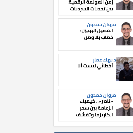
زمن العولمة الرقمية:
بين تحديات السرديات
وصناعة الوعي
مروان حمدون
الفصيل الهجين:
خطاب بلا وطن
د.بهاء عمار
أخطائي ليست أنا
مروان حمدون
«ناصر».. كيمياء
الزعامة بين سحر
الكاريزما وتقشف
الثائر