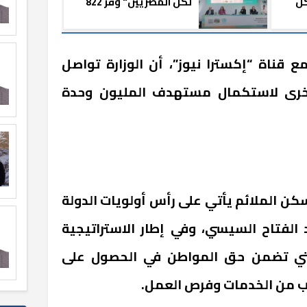
ل
لكل المصريين" وفر 822
ين
ألف وحدة لـ3 ملايين
مواطن
 قناة “إكسترا نيوز”، أن الوزارة تواصل
ألف وحدة أخرى لاستكمال مستهدف المليون وحدة
سكن الملائم يأتي على رأس أولويات الدولة
 الفتاح السيسي، وفي إطار الاستراتيجية
نية ورؤية مصر 2030 التي تضمن حق المواطن في الحصول على
 من الخدمات وفرص العمل.