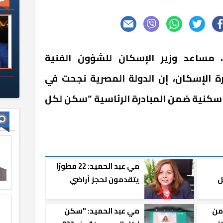
مساعد وزير الإسكان للشؤون الفنية
ة الإسكان، إن الدولة المصرية نجحت في
809 آلاف وحدة سكنية ضمن المبادرة الرئاسية “سكن لكل
مي عبد الحميد: 22 مطورًا
ل
يتقدمون لحجز أراضي
ية ..
«سكن لكل المصريين»
لحميد: 34% من
مي عبد الحميد: "سكن