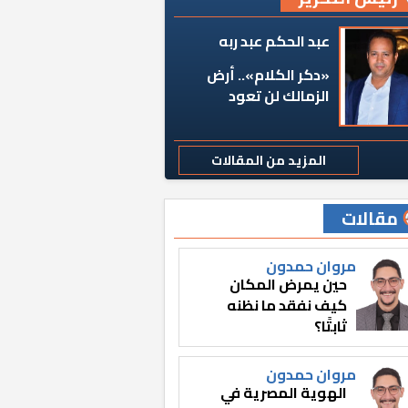
عبد الحكم عبد ربه
«دكر الكلام».. أرض
الزمالك لن تعود
المزيد من المقالات
مقالات
مروان حمدون
حين يمرض المكان
كيف نفقد ما نظنه
ثابتًا؟
مروان حمدون
الهوية المصرية في