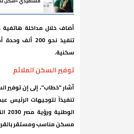
مستفيدي «سكن لك
المصريين» من العامل
بالمهن الحرة
أضاف خلال مداخلة هاتفية مع
تنفيذ نحو 200 
سكنية.
توفير السكن الملائم
أشار "خطاب"، إلى إن توفير ال
تنفيذاً لتوجيهات الرئيس عبد
الوط
مسكن مناسب ومستقر بالقرب