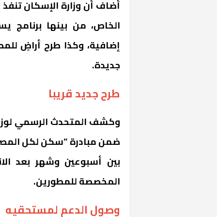
أضاف أن وزارة الإسكان تنفذ ح
إضافية، وكذا طرح أراضٍ للم
جديدة.
طرح جديد قريبا
«المؤشر» يطرح 
كان اختيار خري
وكشف المتحدث الرسمي لوزارة
رمضان وزيرًا للإ
ضمن مبادرة “سكن لكل المصريين
بين أسبوعين وشهر بعد الان
المخصصة للمطورين.
وصول الدعم لمستحقيه