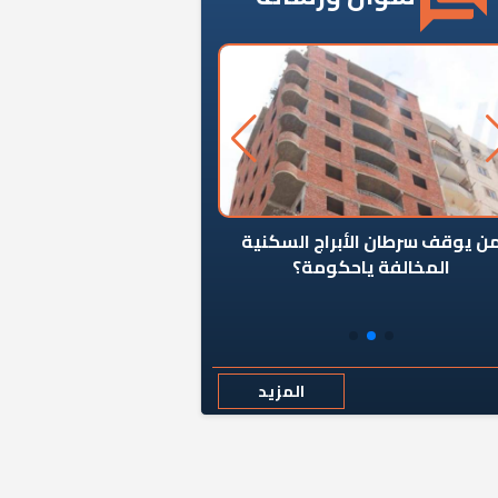
ن يوقف سرطان الأبراج السكنية
«المؤشر» يطرح السؤال ا
المخالفة ياحكومة؟
كان اختيار خريج معهد ال
رمضان وزيرًا للإسكان قرارًا
المزيد