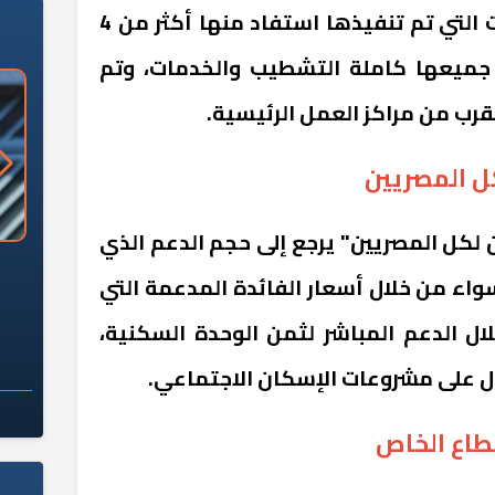
أوضح عمرو خطاب، أن الوحدات التي تم تنفيذها استفاد منها أكثر من 4
ن جميعها كاملة التشطيب والخدمات، وتم
قرب من مراكز العمل الرئيسية.
ل المصريين
 لكل المصريين" يرجع إلى حجم الدعم الذي
«وزارة الآثار»: العُثور على 10 توابيت
سلامة الغذاء: 285 ألف طن صادرات
اء من خلال أسعار الفائدة المدعمة التي
 مقبرة "باكي"
غذائية في أسبوع
و12% أو من خلال الدعم المباشر لثمن الوحدة السكنية،
ل على مشروعات الإسكان الاجتماعي.
طاع الخاص