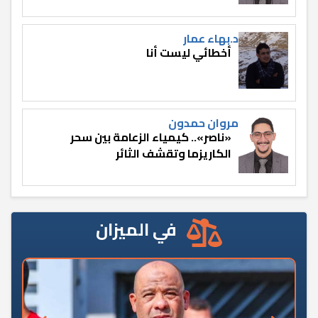
د.بهاء عمار
أخطائي ليست أنا
مروان حمدون
«ناصر».. كيمياء الزعامة بين سحر
الكاريزما وتقشف الثائر
في الميزان