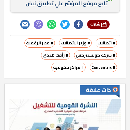
تابع موقع المؤشر علي تطبيق نبض
شارك
# اتصالات
# وزير الاتصالات
# مصر الرقمية
# شركة كونسنتركس
# رأفت هندي
# Concentrix
# مراكز حكومية
ذات علاقة