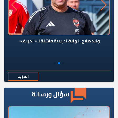
وليد صلاح.. نهاية تدريبية فاشلة لـ«الحريف»
المزيد
سؤال ورسالة