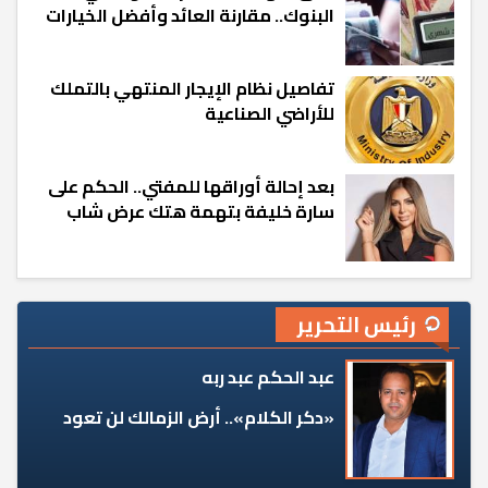
البنوك.. مقارنة العائد وأفضل الخيارات
تفاصيل نظام الإيجار المنتهي بالتملك
للأراضي الصناعية
بعد إحالة أوراقها للمفتي.. الحكم على
سارة خليفة بتهمة هتك عرض شاب
رئيس التحرير
عبد الحكم عبد ربه
«دكر الكلام».. أرض الزمالك لن تعود