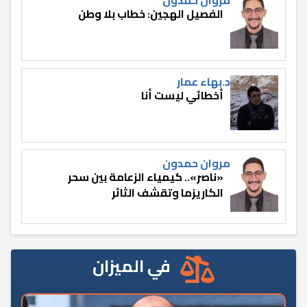
الفصيل الهجين: خطاب بلا وطن
د.بهاء عمار
أخطائي ليست أنا
مروان حمدون
«ناصر».. كيمياء الزعامة بين سحر
الكاريزما وتقشف الثائر
في الميزان