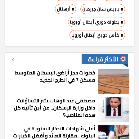
# باريس سان جيرمان
# أرسنال
# بطولة دوري أبطال أوروبا
# كأس دوري أبطال أوروبا
الأكثر قراءة
خطوات حجز أراضي الإسكان المتوسط
مسكن 7 في الطرح الجديد
مصطفى عبد الوهاب يثير التساؤلات
داخل وزارة الإسكان.. من أين تأتيه كل
هذه المناصب؟
أعلى شهادات الادخار السنوية في
البنوك.. مقارنة العائد وأفضل الخيارات