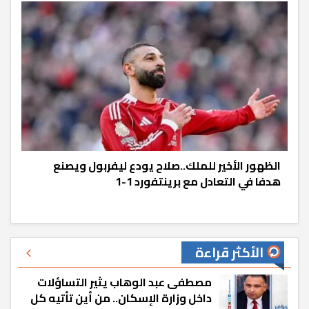
الظهور الأخير للملك..صلاح يودع ليفربول ويصنع
هدفا في التعادل مع برينتفورد 1-1
الأكثر قراءة
مصطفى عبد الوهاب يثير التساؤلات
داخل وزارة الإسكان.. من أين تأتيه كل