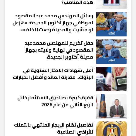
هذه المناصب؟
رسائل المهندس محمد عبد المقصود
لموظفي جهاز أكتوبر الجديدة: «هزعل
لو مشيت والمدينة رجعت للخلف»
حفل تكريم للمهندس محمد عبد
المقصود في نهاية ولايته بجهاز
مدينة أكتوبر الجديدة
أعلى شهادات الادخار السنوية في
البنوك.. مقارنة العائد وأفضل الخيارات
قفزة كبيرة بصناديق الاستثمار خلال
الربع الثاني من عام 2026
تفاصيل نظام الإيجار المنتهي بالتملك
للأراضي الصناعية