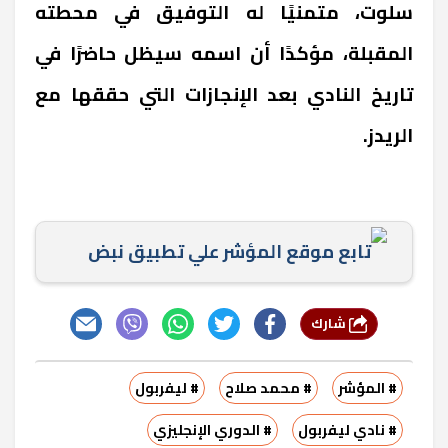
سلوت، متمنيًا له التوفيق في محطته
المقبلة، مؤكدًا أن اسمه سيظل حاضرًا في
تاريخ النادي بعد الإنجازات التي حققها مع
الريدز.
تابع موقع المؤشر علي تطبيق نبض
شارك
# المؤشر
# محمد صلاح
# ليفربول
# نادي ليفربول
# الدوري الإنجليزي