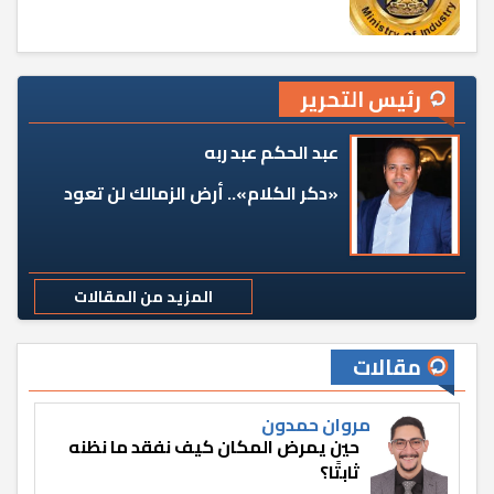
رئيس التحرير
عبد الحكم عبد ربه
«دكر الكلام».. أرض الزمالك لن تعود
المزيد من المقالات
مقالات
مروان حمدون
حين يمرض المكان كيف نفقد ما نظنه
ثابتًا؟