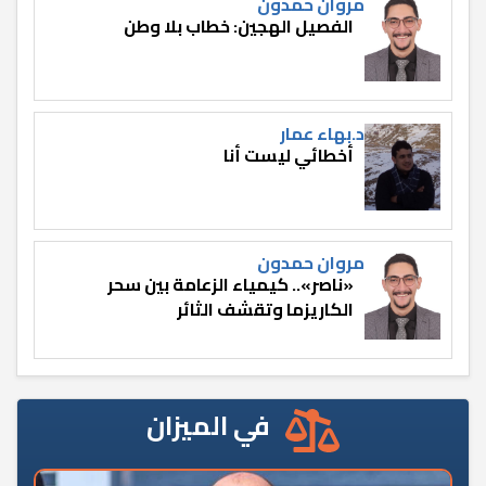
مروان حمدون
الفصيل الهجين: خطاب بلا وطن
د.بهاء عمار
أخطائي ليست أنا
مروان حمدون
«ناصر».. كيمياء الزعامة بين سحر
الكاريزما وتقشف الثائر
في الميزان