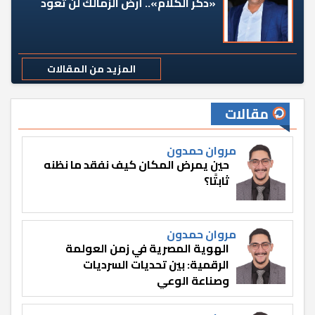
«دكر الكلام».. أرض الزمالك لن تعود
المزيد من المقالات
مقالات
مروان حمدون
حين يمرض المكان كيف نفقد ما نظنه
ثابتًا؟
مروان حمدون
الهوية المصرية في زمن العولمة
الرقمية: بين تحديات السرديات
وصناعة الوعي